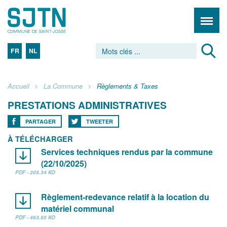
FR
NL
Accueil
La Commune
Règlements & Taxes
PRESTATIONS ADMINISTRATIVES
PARTAGER
TWEETER
À TÉLÉCHARGER
Services techniques rendus par la commune
(22/10/2025)
PDF - 205.34 KO
Règlement-redevance relatif à la location du
matériel communal
PDF - 463.95 KO