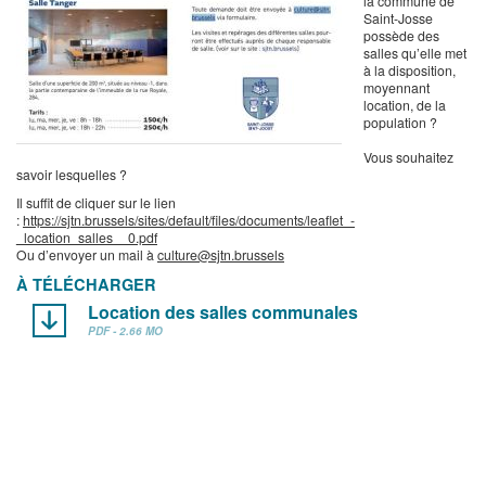
la commune de
Saint-Josse
possède des
salles qu’elle met
à la disposition,
moyennant
location, de la
population ?
Vous souhaitez
savoir lesquelles ?
Il suffit de cliquer sur le lien
:
https://sjtn.brussels/sites/default/files/documents/leaflet_-
_location_salles__0.pdf
Ou d’envoyer un mail à
culture@sjtn.brussels
À TÉLÉCHARGER
Location des salles communales
PDF - 2.66 MO