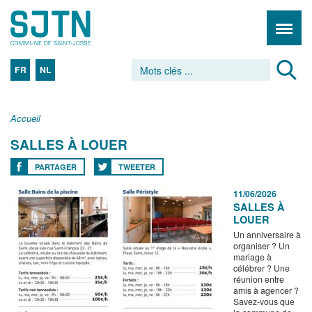
FR
NL
Accueil
SALLES À LOUER
PARTAGER
TWEETER
11/06/2026
SALLES À
LOUER
Un anniversaire à
organiser ? Un
mariage à
célébrer ? Une
réunion entre
amis à agencer ?
Savez-vous que