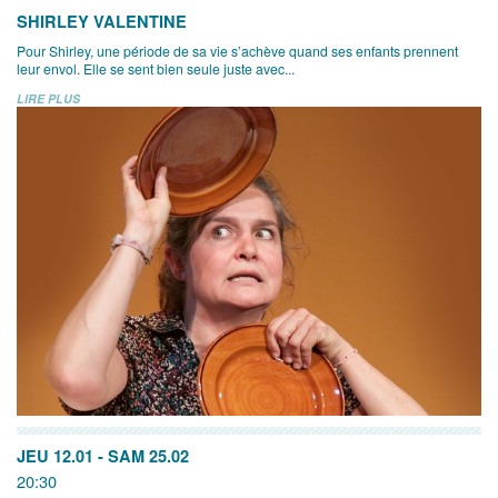
SHIRLEY VALENTINE
Pour Shirley, une période de sa vie s’achève quand ses enfants prennent
leur envol. Elle se sent bien seule juste avec...
LIRE PLUS
JEU 12.01
-
SAM 25.02
20:30