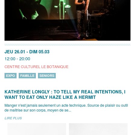
JEU 26.01
-
DIM 05.03
12:00 - 20:00
CENTRE CULTUREL LE BOTANIQUE
EXPO
FAMILLE
SENIORS
KATHERINE LONGLY : TO TELL MY REAL INTENTIONS, I
WANT TO EAT ONLY HAZE LIKE A HERMIT
Manger n'est jamais seulement un acte technique. Source de plaisir ou outil
de maîtrise sur son corps, moyen de se...
LIRE PLUS