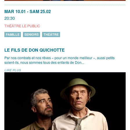
MAR 10.01
-
SAM 25.02
20:30
THÉÂTRE LE PUBLIC
FAMILLE
SENIORS
THÉÂTRE
LE FILS DE DON QUICHOTTE
Par nos combats et nos rêves « pour un monde meilleur », aussi petits
soient-ils, nous sommes tous des enfants de Don...
LIRE PLUS