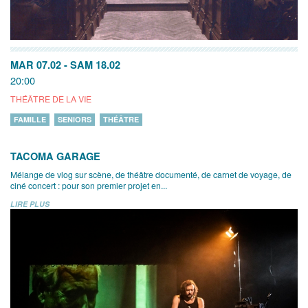
MAR 07.02
-
SAM 18.02
20:00
THÉÂTRE DE LA VIE
FAMILLE
SENIORS
THÉÂTRE
TACOMA GARAGE
Mélange de vlog sur scène, de théâtre documenté, de carnet de voyage, de
ciné concert : pour son premier projet en...
LIRE PLUS