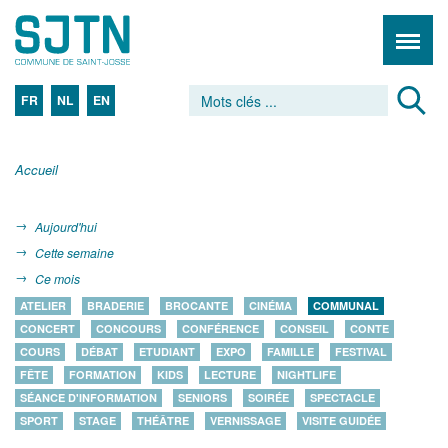
FR
NL
EN
Accueil
Aujourd'hui
Cette semaine
Ce mois
ATELIER
BRADERIE
BROCANTE
CINÉMA
COMMUNAL
CONCERT
CONCOURS
CONFÉRENCE
CONSEIL
CONTE
COURS
DÉBAT
ETUDIANT
EXPO
FAMILLE
FESTIVAL
FÊTE
FORMATION
KIDS
LECTURE
NIGHTLIFE
SÉANCE D'INFORMATION
SENIORS
SOIRÉE
SPECTACLE
SPORT
STAGE
THÉÂTRE
VERNISSAGE
VISITE GUIDÉE