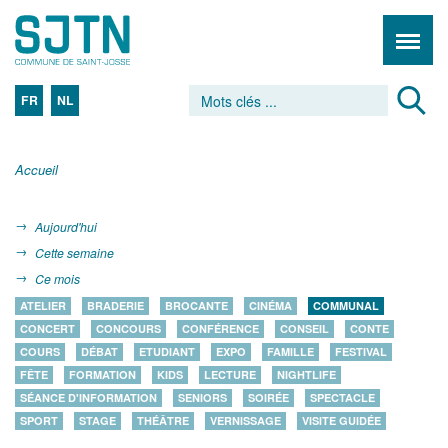
FR
NL
Accueil
Aujourd'hui
Cette semaine
Ce mois
ATELIER
BRADERIE
BROCANTE
CINÉMA
COMMUNAL
CONCERT
CONCOURS
CONFÉRENCE
CONSEIL
CONTE
COURS
DÉBAT
ETUDIANT
EXPO
FAMILLE
FESTIVAL
FÊTE
FORMATION
KIDS
LECTURE
NIGHTLIFE
SÉANCE D'INFORMATION
SENIORS
SOIRÉE
SPECTACLE
SPORT
STAGE
THÉÂTRE
VERNISSAGE
VISITE GUIDÉE