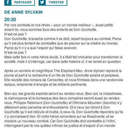
PARTAGER
TWEETER
DE ANNE SYLVAIN
20:30
Par nos combats et nos rêves « pour un monde meilleur », aussi petits
soient-ils, nous sommes tous des enfants de Don Quichotte.
N’est-ce pas ?
Don Quichotte, bravache comme il se doit, repart toujours au combat. Parce
qu’il est plus tentant de combattre que de pleurer sur la misère du monde.
Parce qu’il n’y a que l’espoir qui fasse avancer.
N’est-ce pas ?
Mais cette fois-ci notre héros doute. Il s’était fait chevalier pour transformer la
société, mais il s’interroge, car dans cette histoire-ci, il se remet en question.
Après un sombre et magnifique The Elephant Man, Anne Sylvain reprend la
plume et part à la recherche d’un fils de Don Quichotte solaire et perplexe.
Elle revisite des romans de Cervantes, et nous trimbale dans une randonnée
épique, empreinte d’énergie et de drôlerie pertinente.
Bien sûr, les grands exploits seront au rendez-vous. Bien sûr, la maladresse,
la clairvoyance et le burlesque des deux compères seront aussi au rendez-
vous. Philippe Résimont (Don Quichotte) et Othmane Moumen (Sancho) s’y
attèleront avec panache et enthousiasme. Et à ceux qui diront à Don
Quichotte qu’il est ridicule et inutile, à ceux-là, Don Quichotte répondra qu’ils
n’y connaissent rien. Et notre héros remontera sur sa Rossinante, et se
choisira un nouveau combat. Car Don Quichotte doit combattre à l’infini,
interrogeant par-là nos quêtes infinies de justice et d’espoir d’un monde