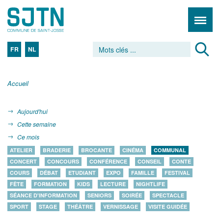
FR
NL
Accueil
Aujourd'hui
Cette semaine
Ce mois
ATELIER
BRADERIE
BROCANTE
CINÉMA
COMMUNAL
CONCERT
CONCOURS
CONFÉRENCE
CONSEIL
CONTE
COURS
DÉBAT
ETUDIANT
EXPO
FAMILLE
FESTIVAL
FÊTE
FORMATION
KIDS
LECTURE
NIGHTLIFE
SÉANCE D'INFORMATION
SENIORS
SOIRÉE
SPECTACLE
SPORT
STAGE
THÉÂTRE
VERNISSAGE
VISITE GUIDÉE