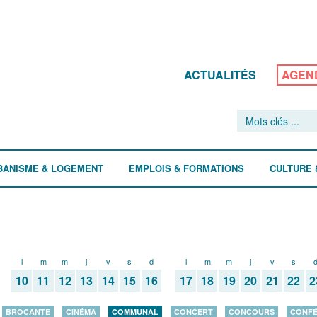
ACTUALITÉS
AGEN
BANISME & LOGEMENT
EMPLOIS & FORMATIONS
CULTURE 
l
m
m
j
v
s
d
l
m
m
j
v
s
10
11
12
13
14
15
16
17
18
19
20
21
22
2
BROCANTE
CINÉMA
COMMUNAL
CONCERT
CONCOURS
CONF