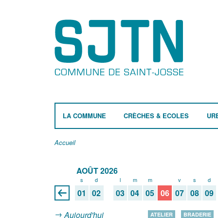
LA COMMUNE
CRÈCHES & ECOLES
UR
Accueil
AOÛT 2026
s
d
l
m
m
j
v
s
d
01
02
03
04
05
06
07
08
09
Aujourd'hui
ATELIER
BRADERIE