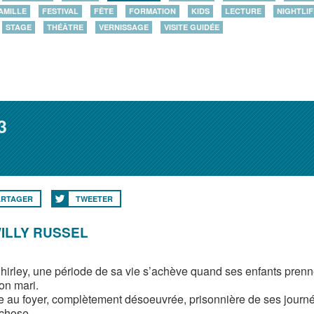
AMILLE
FESTIVAL
FÊTE
FORMATION
KIDS
LECTURE
NIGHTLIF
STAGE
THÉÂTRE
VERNISSAGE
VISITE GUIDÉE
3
ARTAGER
TWEETER
ILLY RUSSEL
hirley, une période de sa vie s’achève quand ses enfants prennen
on mari.
au foyer, complètement désoeuvrée, prisonnière de ses jour
chose.