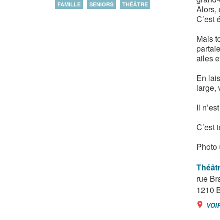
FAMILLE
SENIORS
THÉÂTRE
Alors, 
C’est é
Mais t
partai
ailes e
En lais
large, 
Il n’es
C’est 
Photo 
Théâtr
rue Br
1210
B
VOI