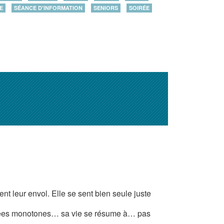
E
SÉANCE D'INFORMATION
SENIORS
SOIRÉE
t leur envol. Elle se sent bien seule juste
nées monotones… sa vie se résume à… pas