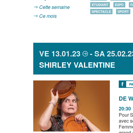
ETUDIANT
EXPO
F
Cette semaine
SPECTACLE
SPORT
Ce mois
VE
13.01.23
SA
25.02.2
SHIRLEY VALENTINE
P
DE W
20:30
Pour S
avec s
Femme 
grand-