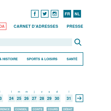
FR
NL
DA
CARNET D'ADRESSES
PRESSE
& HISTOIRE
SPORTS & LOISIRS
SANTÉ
d
l
m
m
j
v
s
d
l
3
24
25
26
27
28
29
30
31
ÉRENCE
CONSEIL
CONTE
COURS
DÉBAT