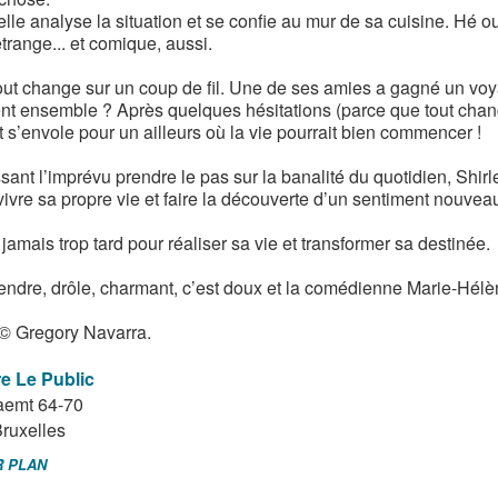
elle analyse la situation et se confie au mur de sa cuisine. Hé o
trange... et comique, aussi.
out change sur un coup de fil. Une de ses amies a gagné un vo
ent ensemble ? Après quelques hésitations (parce que tout chang
t s’envole pour un ailleurs où la vie pourrait bien commencer !
sant l’imprévu prendre le pas sur la banalité du quotidien, Shir
vivre sa propre vie et faire la découverte d’un sentiment nouveau
t jamais trop tard pour réaliser sa vie et transformer sa destinée.
tendre, drôle, charmant, c’est doux et la comédienne Marie-Hél
© Gregory Navarra.
e Le Public
aemt 64-70
ruxelles
R PLAN