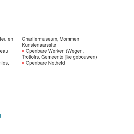
ieu en
Charliermuseum, Mommen
Kunstenaarssite
reau
Openbare Werken (Wegen,
Trottoirs, Gemeentelijke gebouwen)
mies,
Openbare Netheid
d