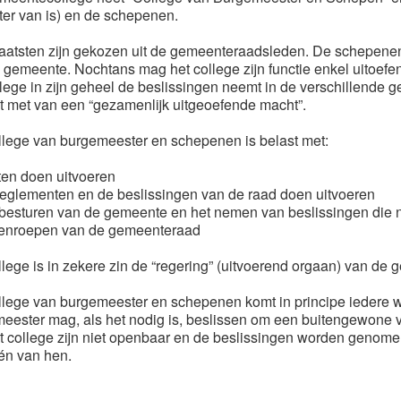
tter van is) en de schepenen.
aatsten zijn gekozen uit de gemeenteraadsleden. De schepene
 gemeente. Nochtans mag het college zijn functie enkel uitoefen
llege in zijn geheel de beslissingen neemt in de verschillende
t met van een “gezamenlijk uitgeoefende macht”.
llege van burgemeester en schepenen is belast met:
ten doen uitvoeren
reglementen en de beslissingen van de raad doen uitvoeren
 besturen van de gemeente en het nemen van beslissingen die n
eenroepen van de gemeenteraad
llege is in zekere zin de “regering” (uitvoerend orgaan) van de 
llege van burgemeester en schepenen komt in principe iedere
eester mag, als het nodig is, beslissen om een buitengewone v
t college zijn niet openbaar en de beslissingen worden genomen,
én van hen.