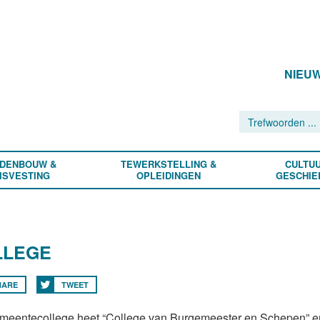
NIEU
DENBOUW &
TEWERKSTELLING &
CULTUU
ISVESTING
OPLEIDINGEN
GESCHIE
LLEGE
HARE
TWEET
meentecollege heet “College van Burgemeester en Schepen” en 