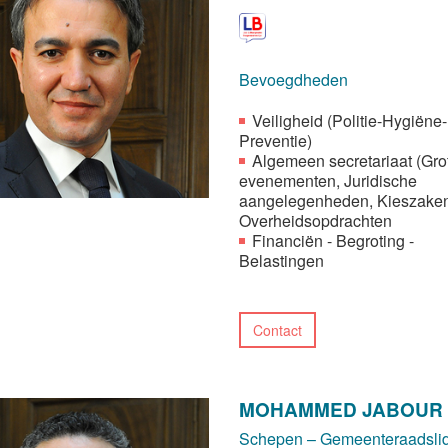
Bevoegdheden
Veiligheid (Politie-Hygiëne-
Preventie)
Algemeen secretariaat (Gro
evenementen, Juridische
aangelegenheden, Kieszaken
Overheidsopdrachten
Financiën - Begroting -
Belastingen
Contact
MOHAMMED JABOUR
Schepen – Gemeenteraadsli