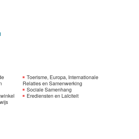
d
de
Toerisme, Europa, Internationale
n
Relaties en Samenwerking
Sociale Samenhang
kwinkel
Erediensten en Laïciteit
wijs