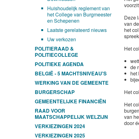
voorzi
Huishoudelijk reglement van
het College van Burgmeester
Deze l
en Schepenen
van de
Laatste gerelateerd nieuws
het co
spreek
Uw verkozen
POLITIERAAD &
Het co
POLITIECOLLEGE
wet
POLITIEKE AGENDA
de 
BELGIË - 5 MACHTSNIVEAU'S
het
bij
WERKING VAN DE GEMEENTE
BURGERSCHAP
Het co
GEMEENTELIJKE FINANCIËN
Het co
RAAD VOOR
burgem
MAATSCHAPPELIJK WELZIJN
van he
door é
VERKIEZINGEN 2024
VERKIEZINGEN 2025