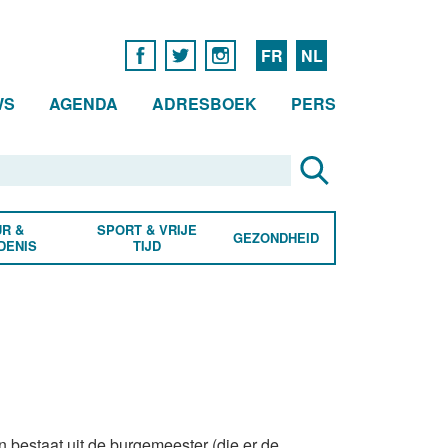
FR
NL
WS
AGENDA
ADRESBOEK
PERS
R &
SPORT & VRIJE
GEZONDHEID
DENIS
TIJD
bestaat uit de burgemeester (die er de