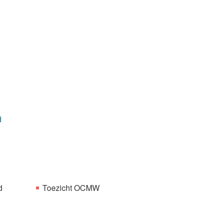
d
d
Toezicht OCMW