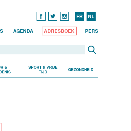
FR
NL
WS
AGENDA
ADRESBOEK
PERS
R &
SPORT & VRIJE
GEZONDHEID
DENIS
TIJD