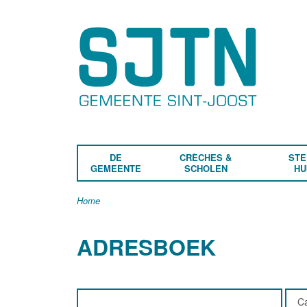
DE
CRÈCHES &
STE
GEMEENTE
SCHOLEN
HU
Home
ADRESBOEK