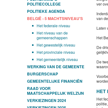
POLITIECOLLEGE
ver ov
POLITIEKE AGENDA
Inderd
BELGIË - 5 MACHTSNIVEAU'S
van de
Het federale niveau
Laten w
Het niveau van de
gemeenschappen
Het Bel
Het gewestelijk niveau
De dri
Het provinciale niveau
gelijk
Het gemeentelijk niveau
De twe
WERKING VAN DE GEMEENTE
waarov
BURGERSCHAP
Voorbe
GEMEENTELIJKE FINANCIËN
worden
RAAD VOOR
HET 
MAATSCHAPPELIJK WELZIJN
Het fed
VERKIEZINGEN 2024
politi
VERKIEZINGEN 2025