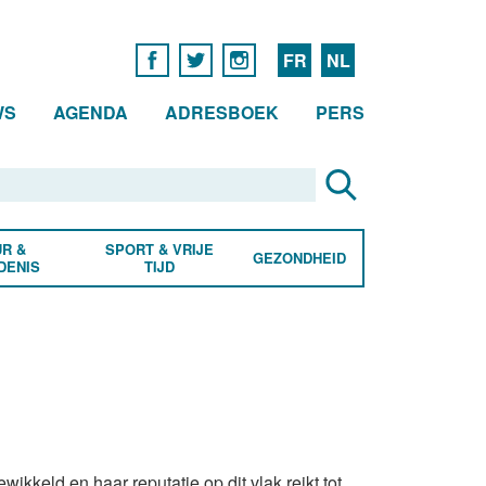
FR
NL
WS
AGENDA
ADRESBOEK
PERS
R &
SPORT & VRIJE
GEZONDHEID
DENIS
TIJD
wikkeld en haar reputatie op dit vlak reikt tot