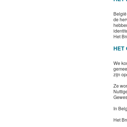
België
de her
hebben
identit
Het Br
HET 
We kom
gemeen
zijn o
Ze wor
Nuttig
Gewes
In Belg
Het Br