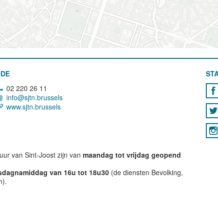
ODE
STA
02 220 26 11
info@sjtn.brussels
www.sjtn.brussels
ur van Sint-Joost zijn van
maandag tot vrijdag geopend
nsdagnamiddag van 16u tot 18u30
(de diensten Bevolking,
n).