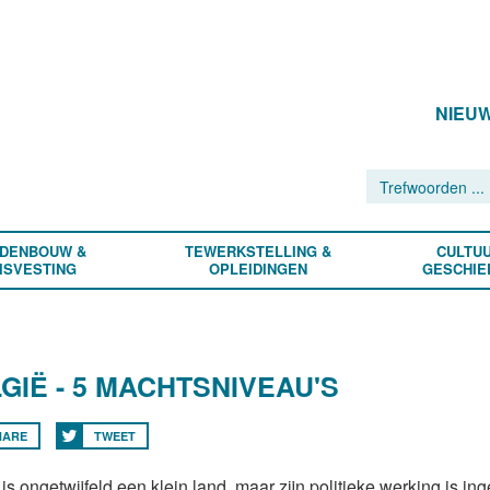
NIEU
DENBOUW &
TEWERKSTELLING &
CULTUU
ISVESTING
OPLEIDINGEN
GESCHIE
GIË - 5 MACHTSNIVEAU'S
HARE
TWEET
is ongetwijfeld een klein land, maar zijn politieke werking is inge