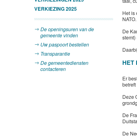
taal, c
VERKIEZING 2025
Het is
NATO.
De openingsuren van de
De Kam
gemeente vinden
stemt)
Uw paspoort bestellen
Daarbi
Transparantie
HET
De gemeentediensten
contacteren
Er bes
betref
Deze G
grondg
De Fra
Duitst
De Ned