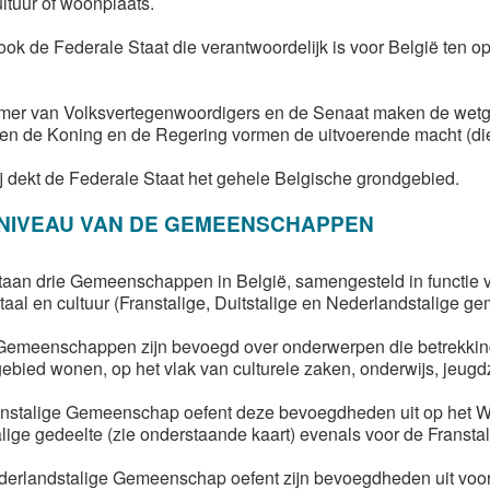
ultuur of woonplaats.
 ook de Federale Staat die verantwoordelijk is voor België te
er van Volksvertegenwoordigers en de Senaat maken de wetge
 en de Koning en de Regering vormen de uitvoerende macht (die 
j dekt de Federale Staat het gehele Belgische grondgebied.
 NIVEAU VAN DE GEMEENSCHAPPEN
taan drie Gemeenschappen in België, samengesteld in functie 
t taal en cultuur (Franstalige, Duitstalige en Nederlandstalige 
emeenschappen zijn bevoegd over onderwerpen die betrekkin
ebied wonen, op het vlak van culturele zaken, onderwijs, jeugdz
nstalige Gemeenschap oefent deze bevoegdheden uit op het Wa
alige gedeelte (zie onderstaande kaart) evenals voor de Franst
erlandstalige Gemeenschap oefent zijn bevoegdheden uit voor