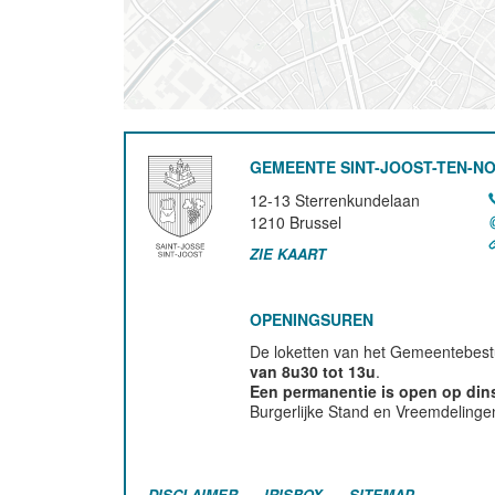
GEMEENTE SINT-JOOST-TEN-N
12-13 Sterrenkundelaan
1210
Brussel
ZIE KAART
OPENINGSUREN
De loketten van het Gemeentebestu
van 8u30 tot 13u
.
Een permanentie is open op di
Burgerlijke Stand en Vreemdelinge
DISCLAIMER
IRISBOX
SITEMAP