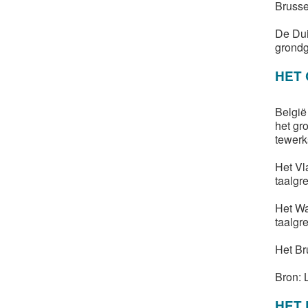
Brusse
De Dui
grondg
HET 
België
het gr
tewerk
Het Vl
taalgr
Het Wa
taalgre
Het Br
Bron: 
HET 