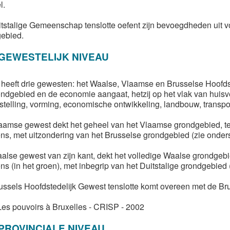
l.
tstalige Gemeenschap tenslotte oefent zijn bevoegdheden uit vo
ebied.
GEWESTELIJK NIVEAU
 heeft drie gewesten: het Waalse, Vlaamse en Brusselse Hoofdste
ondgebied en de economie aangaat, hetzij op het vlak van huisvest
stelling, vorming, economische ontwikkeling, landbouw, transpor
aamse gewest dekt het geheel van het Vlaamse grondgebied, te
ens, met uitzondering van het Brusselse grondgebied (zie onders
alse gewest van zijn kant, dekt het volledige Waalse grondgebi
ns (in het groen), met inbegrip van het Duitstalige grondgebied (
ussels Hoofdstedelijk Gewest tenslotte komt overeen met de Bru
Les pouvoirs à Bruxelles - CRISP - 2002
PROVINCIALE NIVEAU