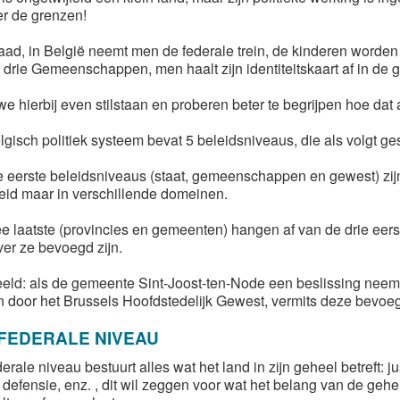
er de grenzen!
aad, in België neemt men de federale trein, de kinderen worden
 drie Gemeenschappen, men haalt zijn identiteitskaart af in de 
e hierbij even stilstaan en proberen beter te begrijpen hoe dat a
gisch politiek systeem bevat 5 beleidsniveaus, die als volgt ges
e eerste beleidsniveaus (staat, gemeenschappen en gewest) zijn
heid maar in verschillende domeinen.
e laatste (provincies en gemeenten) hangen af van de drie eers
er ze bevoegd zijn.
eld: als de gemeente Sint-Joost-ten-Node een beslissing neemt 
 door het Brussels Hoofdstedelijk Gewest, vermits deze bevoegd
FEDERALE NIVEAU
erale niveau bestuurt alles wat het land in zijn geheel betreft: 
e, defensie, enz. , dit wil zeggen voor wat het belang van de ge