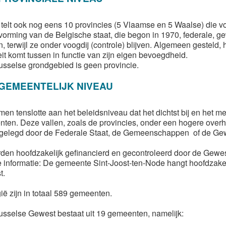
 telt ook nog eens 10 provincies (5 Vlaamse en 5 Waalse) die v
vorming van de Belgische staat, die begon in 1970, federale
, terwijl ze onder voogdij (controle) blijven. Algemeen gesteld
eit komt tussen in functie van zijn eigen bevoegdheid.
usselse grondgebied is geen provincie.
GEMEENTELIJK NIVEAU
en tenslotte aan het beleidsniveau dat het dichtst bij en het me
ten. Deze vallen, zoals de provincies, onder een hogere overh
pgelegd door de Federale Staat, de Gemeenschappen of de Ge
den hoofdzakelijk gefinancierd en gecontroleerd door de Gewe
e informatie: De gemeente Sint-Joost-ten-Node hangt hoofdzakeli
t.
ië zijn in totaal 589 gemeenten.
usselse Gewest bestaat uit 19 gemeenten, namelijk: