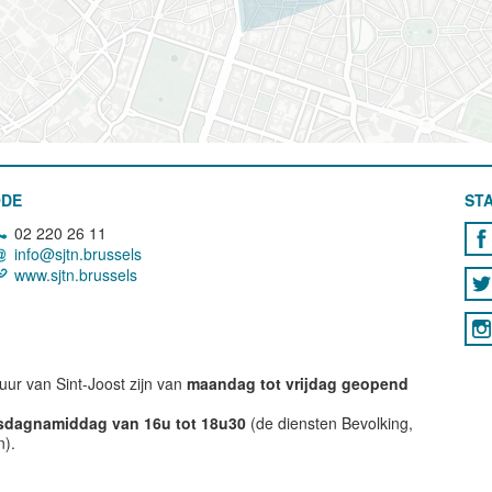
ODE
STA
02 220 26 11
info@sjtn.brussels
www.sjtn.brussels
ur van Sint-Joost zijn van
maandag tot vrijdag geopend
nsdagnamiddag van 16u tot 18u30
(de diensten Bevolking,
n).