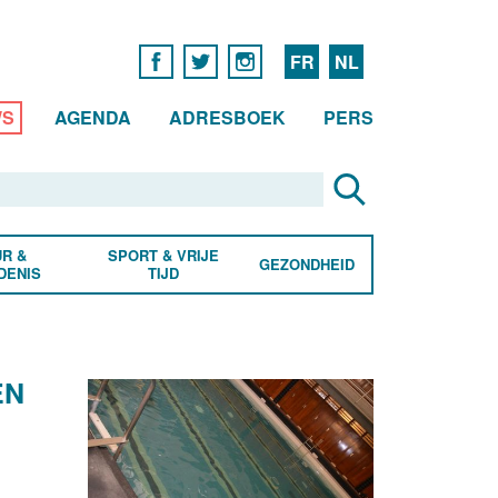
FR
NL
WS
AGENDA
ADRESBOEK
PERS
R &
SPORT & VRIJE
GEZONDHEID
DENIS
TIJD
EN