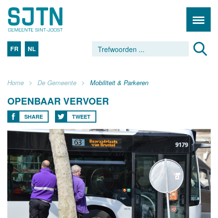
FR
NL
Home
De Gemeente
Mobiliteit & Parkeren
OPENBAAR VERVOER
SHARE
TWEET