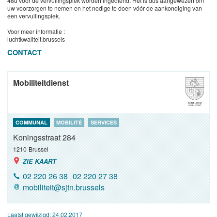
48u voor de vervuilingspiek worden ingediend. Het is dus aangewezen om
uw voorzorgen te nemen en het nodige te doen vóór de aankondiging van
een vervuilingspiek.
Voor meer informatie :
luchtkwaliteit.brussels
CONTACT
Mobiliteitdienst
COMMUNAL
MOBILITÉ
SERVICES
Koningsstraat 284
1210
Brussel
ZIE KAART
02 220 26 38
02 220 27 38
mobiliteit@sjtn.brussels
Laatst gewijzigd:
24.02.2017