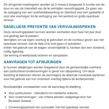
De dringende maatregelen worden op 3 niveau's toegepast in functie van de
duur en van de intensiteit van de te vermijden vervuilingspiek. Ze gaan van
de oplegging van een snelheidsbeperking en rijverbod voor een gedeelte of
voor alle voertuigen tot de verhoging van het aanbod en gratis openbaar
vervoer.
DAGELIJKSE PREVENTIE VAN VERVUILINGSPIEKEN
Deze vervuilingspieken kunnen worden vermeden door heel het jaar door
ons gedrag aan te passen;
Vermijden om uw eigen voertuig te gebruiken en de voorkeur geven aan het
openbaar vervoer, met de fiets of te voet gaan of autodelen.
Indien het gebruik van de wagen onvermijdelijk is, hanteer dan een vloeiend,
rustig rijgedrag.
Uw woning of werkplaats isoleren en aanpassen.
AANVRAGEN TOT AFWIJKINGEN
Er kunnen afwijkingen worden toegekend door de gemeentelijke overheid
aan particulieren/ondernemingen in geval van rijbeperking. Om deze
toelating te bekomen dienen de aanvragers de absolute noodzaak aantonen
voor het gebruik van hun motorisch voertuig tijdens de winterperiode:
Noodzakelijke voorwaarden voor de aanvraag tot afwijking :
Voor particulieren : uitsluitend om medische redenen.
Voor ondernemingen : vier criteria werden vastgelegd door het
Brussels Gewest :
Onverenigbaarheid van uurrooster met het openbaar vervoer