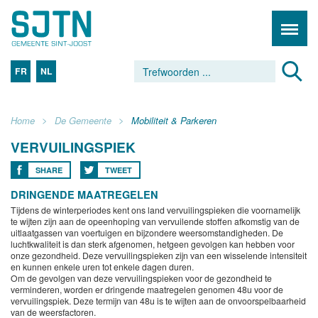
FR
NL
Home
De Gemeente
Mobiliteit & Parkeren
VERVUILINGSPIEK
SHARE
TWEET
DRINGENDE MAATREGELEN
Tijdens de winterperiodes kent ons land vervuilingspieken die voornamelijk
te wijten zijn aan de opeenhoping van vervuilende stoffen afkomstig van de
uitlaatgassen van voertuigen en bijzondere weersomstandigheden. De
luchtkwaliteit is dan sterk afgenomen, hetgeen gevolgen kan hebben voor
onze gezondheid. Deze vervuilingspieken zijn van een wisselende intensiteit
en kunnen enkele uren tot enkele dagen duren.
Om de gevolgen van deze vervuilingspieken voor de gezondheid te
verminderen, worden er dringende maatregelen genomen 48u voor de
vervuilingspiek. Deze termijn van 48u is te wijten aan de onvoorspelbaarheid
van de weersfactoren.