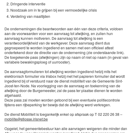
Dringende interventie
Noodzaak om in te grijpen bij een vermoedelijke crisis
Verdeling van maaltijden
De ondernemingen die beantwoorden aan één van deze criteria, voldoen
aan de voorwaarden voor een aanvraag tot afwijking, en zullen hun
aanvraag kunnen motiveren. De aanvraag tot afwijking is een
verantwoordelijkheid van de werkgever. Deze aanvraag dient dus
gegroepeerd te worden ingediend en samen met een officieel attest
ondertekend door de directie van de onderneming (zie onderstaande link).
De toegekende pass (afwijkingen) zijn op naam of niet op naam (in geval van
variabele bewakingsploeg of uurrooster).
De aanvraagformulieren tot afwijking worden ingediend hetzij mits het
elektronisch formulier via Irisbox hetzij met het papieren formulier dat wordt
ingediend bij of verstuurd naar de dienst mobiliteit van de Gemeente Sint-
Joost-ten-Node. Na voorlegging van de aanvraag en toekenning van de
afwijking door de Burgemeester, zal de pass ter plaatse dienen te worden
afgehaald.
Deze pass zal moeten worden getoond bij een eventuele politiecontrole
tijdens een rijbeperking ter bewijs dat de afwijking werd verkregen.
De dienst Mobiliteit is toegankelijk enkel op afspraak op T 02 220 26 38 –
mobilite@stjosse.irisnet.be
Opgelet, het gemeentebestuur kan alle aanvragen weigeren die minder dan