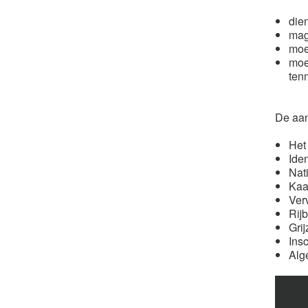
die
mag
moe
moe
tenm
De aan
Het
Ide
Nati
Kaa
Ver
Rij
Gri
Insc
Alg