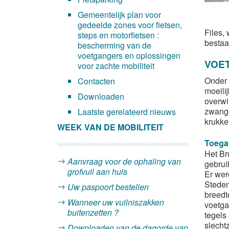
Gemeentelijk plan voor
gedeelde zones voor fietsen,
Files,
steps en motorfietsen :
bestaa
bescherming van de
voetgangers en oplossingen
VOET
voor zachte mobiliteit
Onder 
Contacten
moeilij
Downloaden
overwi
zwanger
Laatste gerelateerd nieuws
krukken
WEEK VAN DE MOBILITEIT
Toega
Het Br
Aanvraag voor de ophaling van
gebrui
grofvuil aan huis
Er wer
Steden
Uw paspoort bestellen
breedt
Wanneer uw vuilniszakken
voetga
buitenzetten ?
tegels
slecht
Downloaden van de dagorde van