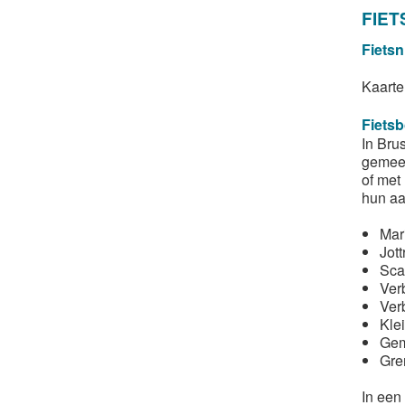
FIET
Fietsn
Kaarte
Fiets
In Brus
gemeen
of met
hun aa
Mari
Jott
Scai
Verb
Verb
Klei
Gem
Gren
In een 