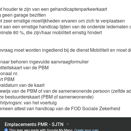
nt houder te zijn van een gehandicaptenparkeerkaart
 geen garage bezitten
t zeer ernstige moeilijkheden ervaren om zich te verplaatsen
t aan een ernstige handicap lijden van de onderste ledematen
inste 80 %, die zijn/haar mobiliteit ernstig hindert
vraag moet worden ingediend bij de dienst Mobiliteit en moet 
 naar behoren ingevulde aanvraagformulier
ntiteitskaart van de PBM
onaal nr.
rt PBM
valdatum van de kaart
bewijs van de PBM of van de samenwonende persoon (zelfde ad
jze bestuurderskaart (PBM of samenwonende)
hrijvingsnr. van het voertuig
emeen attest van handicap van de FOD Sociale Zekerheid