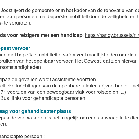
t-Joost ijvert de gemeente er in het kader van de renovatie van 
en aan personen met beperkte mobiliteit door de veiligheid en 
rs- te vergroten.
ds voor reizigers met een handicap
:
https://handy.brussels/nl/
past vervoer
en met beperkte mobiliteit ervaren veel moeilijkheden om zich te
bruiken van het openbaar vervoer. Het Gewest, dat zich hiervan
rsomstandigheden :
bepaalde gevallen wordt assistentie voorzien
ifieke inrichtingen van de openbare ruimten (bijvoorbeeld : metr
71 voorzien van een beweegbaar vlak voor rolstoelen, ...)
iBus (link) voor gehandicapte personen
aag voor gehandicaptenplaats
epaalde voorwaarden is het mogelijk om een aanvraag in te die
en.
andicapte persoon :