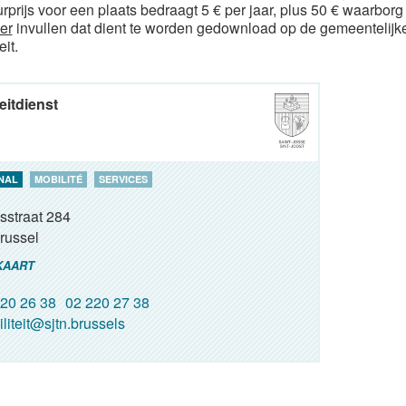
rprijs voor een plaats bedraagt 5 € per jaar, plus 50 € waarbor
er
invullen dat dient te worden gedownload op de gemeentelijke 
eit.
eitdienst
NAL
MOBILITÉ
SERVICES
sstraat 284
russel
KAART
20 26 38
02 220 27 38
liteit@sjtn.brussels