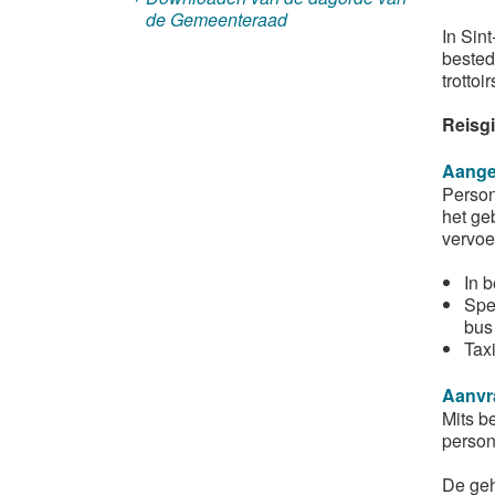
de Gemeenteraad
In Sin
bested
trottoi
Reisgi
Aange
Person
het ge
vervoe
In 
Spec
bus 
Tax
Aanvr
Mits b
person
De geh