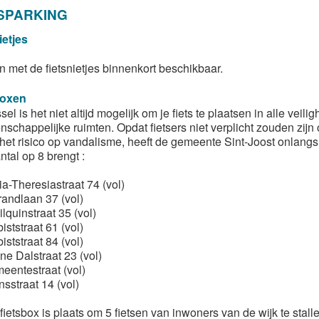
SPARKING
ietjes
n met de fietsnietjes binnenkort beschikbaar.
boxen
sel is het niet altijd mogelijk om je fiets te plaatsen in alle veil
schappelijke ruimten. Opdat fietsers niet verplicht zouden zijn o
 het risico op vandalisme, heeft de gemeente Sint-Joost onlangs
ntal op 8 brengt :
a-Theresiastraat 74 (vol)
randlaan 37 (vol)
lquinstraat 35 (vol)
iststraat 61 (vol)
iststraat 84 (vol)
ne Dalstraat 23 (vol)
eentestraat (vol)
sstraat 14 (vol)
fietsbox is plaats om 5 fietsen van inwoners van de wijk te stallen