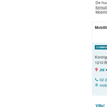
De huu
formuli
Mobilit
Mobilit
COMMU
Koning
1210
B
ZIE 
02 2
mobi
Villo!