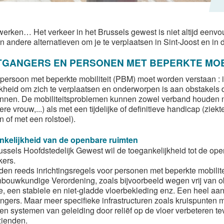
 werken… Het verkeer in het Brussels gewest is niet altijd eenvo
n andere alternatieven om je te verplaatsen in Sint-Joost en in 
GANGERS EN PERSONEN MET BEPERKTE MOBI
persoon met beperkte mobiliteit (PBM) moet worden verstaan : 
kheid om zich te verplaatsen en onderworpen is aan obstakels die 
nnen. De mobiliteitsproblemen kunnen zowel verband houden met 
e vrouw,...) als met een tijdelijke of definitieve handicap (ziek
 of met een rolstoel).
nkelijkheid van de openbare ruimten
ussels Hoofdstedelijk Gewest wil de toegankelijkheid tot de op
kers.
den reeds inrichtingsregels voor personen met beperkte mobilite
bouwkundige Verordening, zoals bijvoorbeeld wegen vrij van 
e, een stabiele en niet-gladde vloerbekleding enz. Een heel aant
ngers. Maar meer specifieke infrastructuren zoals kruispunten m
 en systemen van geleiding door reliëf op de vloer verbeteren t
zienden.