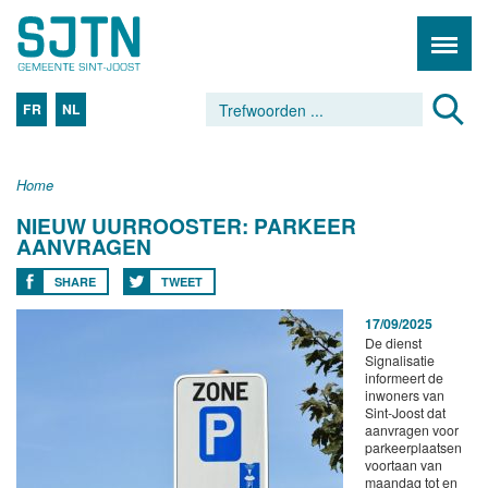
FR
NL
Home
NIEUW UURROOSTER: PARKEER
AANVRAGEN
SHARE
TWEET
17/09/2025
De dienst
Signalisatie
informeert de
inwoners van
Sint-Joost dat
aanvragen voor
parkeerplaatsen
voortaan van
maandag tot en