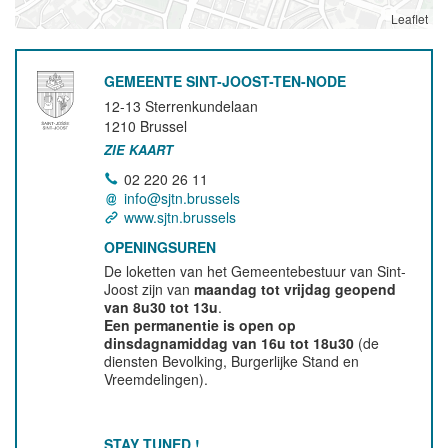
Leaflet
GEMEENTE SINT-JOOST-TEN-NODE
12-13 Sterrenkundelaan
1210
Brussel
ZIE KAART
02 220 26 11
info@sjtn.brussels
www.sjtn.brussels
OPENINGSUREN
De loketten van het Gemeentebestuur van Sint-
Joost zijn van
maandag tot vrijdag geopend
van 8u30 tot 13u
.
Een permanentie is open op
dinsdagnamiddag van 16u tot 18u30
(de
diensten Bevolking, Burgerlijke Stand en
Vreemdelingen).
STAY TUNED !