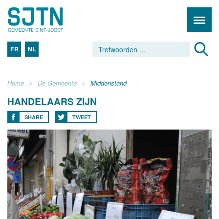
FR
NL
Home
De Gemeente
Middenstand
HANDELAARS ZIJN
SHARE
TWEET