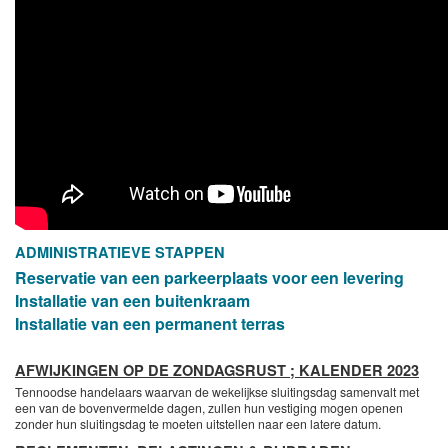
ADMINISTRATIEVE STAPPEN
Reservatie van een parkeerplaats voor een levering
Installatie van een buitenkraam
Installatie van een permanent terras
AFWIJKINGEN OP DE ZONDAGSRUST ; KALENDER 2023
Tennoodse handelaars waarvan de wekelijkse sluitingsdag samenvalt met
een van de bovenvermelde dagen, zullen hun vestiging mogen openen
zonder hun sluitingsdag te moeten uitstellen naar een latere datum.