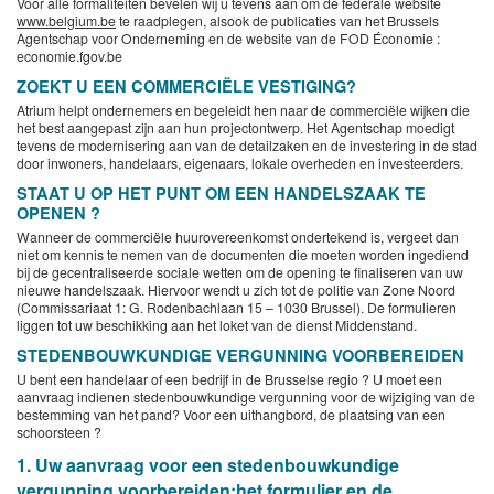
Voor alle formaliteiten bevelen wij u tevens aan om de federale website
www.belgium.be
te raadplegen, alsook de publicaties van het Brussels
Agentschap voor Onderneming en de website van de FOD Économie :
economie.fgov.be
ZOEKT U EEN COMMERCIËLE VESTIGING?
Atrium helpt ondernemers en begeleidt hen naar de commerciële wijken die
het best aangepast zijn aan hun projectontwerp. Het Agentschap moedigt
tevens de modernisering aan van de detailzaken en de investering in de stad
door inwoners, handelaars, eigenaars, lokale overheden en investeerders.
STAAT U OP HET PUNT OM EEN HANDELSZAAK TE
OPENEN ?
Wanneer de commerciële huurovereenkomst ondertekend is, vergeet dan
niet om kennis te nemen van de documenten die moeten worden ingediend
bij de gecentraliseerde sociale wetten om de opening te finaliseren van uw
nieuwe handelszaak. Hiervoor wendt u zich tot de politie van Zone Noord
(Commissariaat 1: G. Rodenbachlaan 15 – 1030 Brussel). De formulieren
liggen tot uw beschikking aan het loket van de dienst Middenstand.
STEDENBOUWKUNDIGE VERGUNNING VOORBEREIDEN
U bent een handelaar of een bedrijf in de Brusselse regio ? U moet een
aanvraag indienen stedenbouwkundige vergunning voor de wijziging van de
bestemming van het pand? Voor een uithangbord, de plaatsing van een
schoorsteen ?
1. Uw aanvraag voor een stedenbouwkundige
vergunning voorbereiden:het formulier en de