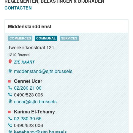
REGLEMENTEN, BELASTINGEN & BIJDRADEN
CONTACTEN
Middenstanddienst
COMMERCES
COMMUNAL
SERVICES
Tweekerkenstraat 131
1210
Brussel
ZIE KAART
middenstand@sjtn.brussels
Cennet Ucar
02/280 21 00
0490/523 006
cucar@sjtn.brussels
Karima Et-Tehamy
02 280 30 65
0490/523 006
kettehamy@sjtn.brussels