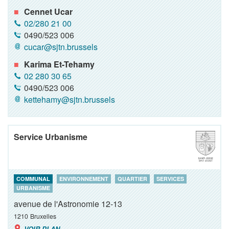
Cennet Ucar
02/280 21 00
0490/523 006
cucar@sjtn.brussels
Karima Et-Tehamy
02 280 30 65
0490/523 006
kettehamy@sjtn.brussels
Service Urbanisme
COMMUNAL
ENVIRONNEMENT
QUARTIER
SERVICES
URBANISME
avenue de l'Astronomie 12-13
1210
Bruxelles
VOIR PLAN