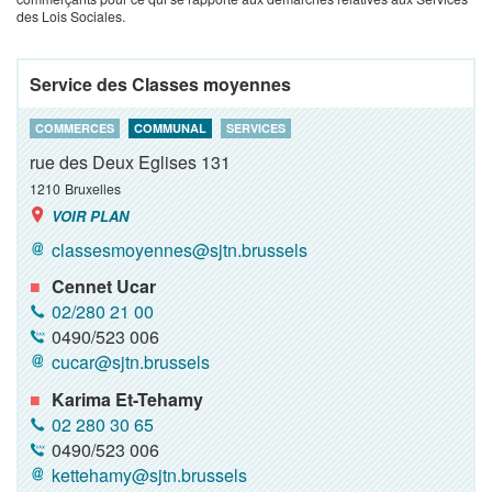
des Lois Sociales.
Service des Classes moyennes
COMMERCES
COMMUNAL
SERVICES
rue des Deux Eglises 131
1210
Bruxelles
VOIR PLAN
classesmoyennes@sjtn.brussels
Cennet Ucar
02/280 21 00
0490/523 006
cucar@sjtn.brussels
Karima Et-Tehamy
02 280 30 65
0490/523 006
kettehamy@sjtn.brussels