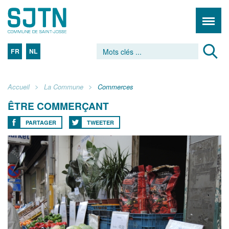
FR
NL
Accueil
La Commune
Commerces
ÊTRE COMMERÇANT
PARTAGER
TWEETER