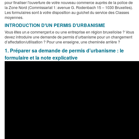
pour finaliser l'ouverture de votre nouveau commerce auprès de la police de
la Zone Nord (Commissariat 1: avenue G. Rodenbach 15 – 1030 Bruxelles).
Les formulaires sont à votre disposition au guichet du service des Classes
moyennes.
INTRODUCTION D'UN PERMIS D'URBANISME
Vous êtes un.e commerçant.e ou une entreprise en région bruxelloise ? Vous
devez introduire une demande de permis d’urbanisme pour un changement
d’affectation/utilisation ? Pour une enseigne, une cheminée arrière ?
1. Préparer sa demande de permis d’urbanisme : le
formulaire et la note explicative