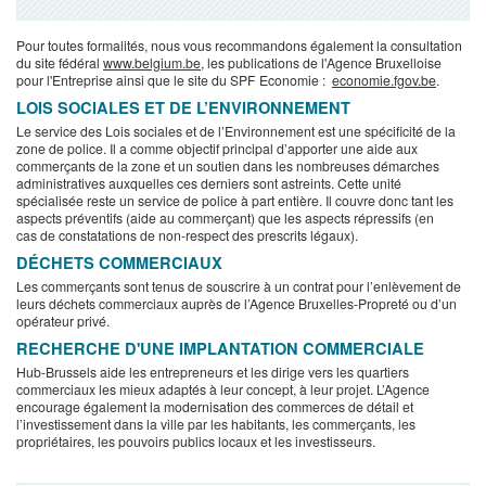
Pour toutes formalités, nous vous recommandons également la consultation
du site fédéral
www.belgium.be
, les publications de l'Agence Bruxelloise
pour l'Entreprise ainsi que le site du SPF Economie :
economie.fgov.be
.
LOIS SOCIALES ET DE L’ENVIRONNEMENT
Le service des Lois sociales et de l’Environnement est une spécificité de la
zone de police. Il a comme objectif principal d’apporter une aide aux
commerçants de la zone et un soutien dans les nombreuses démarches
administratives auxquelles ces derniers sont astreints. Cette unité
spécialisée reste un service de police à part entière. Il couvre donc tant les
aspects préventifs (aide au commerçant) que les aspects répressifs (en
cas de constatations de non-respect des prescrits légaux).
DÉCHETS COMMERCIAUX
Les commerçants sont tenus de souscrire à un contrat pour l’enlèvement de
leurs déchets commerciaux auprès de l’Agence Bruxelles-Propreté ou d’un
opérateur privé.
RECHERCHE D'UNE IMPLANTATION COMMERCIALE
Hub-Brussels aide les entrepreneurs et les dirige vers les quartiers
commerciaux les mieux adaptés à leur concept, à leur projet. L’Agence
encourage également la modernisation des commerces de détail et
l’investissement dans la ville par les habitants, les commerçants, les
propriétaires, les pouvoirs publics locaux et les investisseurs.