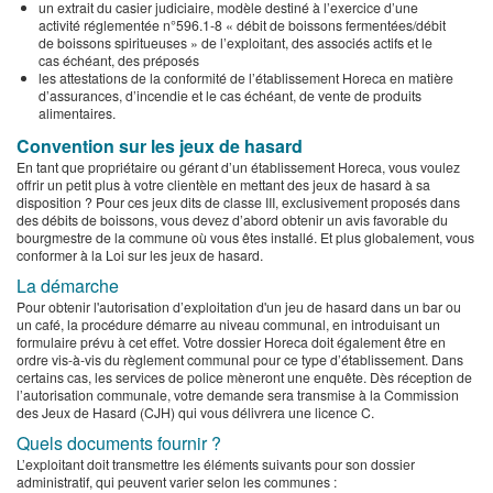
un extrait du casier judiciaire, modèle destiné à l’exercice d’une
activité réglementée n°596.1-8 « débit de boissons fermentées/débit
de boissons spiritueuses » de l’exploitant, des associés actifs et le
cas échéant, des préposés
les attestations de la conformité de l’établissement Horeca en matière
d’assurances, d’incendie et le cas échéant, de vente de produits
alimentaires.
Convention sur les jeux de hasard
En tant que propriétaire ou gérant d’un établissement Horeca, vous voulez
offrir un petit plus à votre clientèle en mettant des jeux de hasard à sa
disposition ? Pour ces jeux dits de classe III, exclusivement proposés dans
des débits de boissons, vous devez d’abord obtenir un avis favorable du
bourgmestre de la commune où vous êtes installé. Et plus globalement, vous
conformer à la Loi sur les jeux de hasard.
La démarche
Pour obtenir l'autorisation d’exploitation d'un jeu de hasard dans un bar ou
un café, la procédure démarre au niveau communal, en introduisant un
formulaire prévu à cet effet. Votre dossier Horeca doit également être en
ordre vis-à-vis du règlement communal pour ce type d’établissement. Dans
certains cas, les services de police mèneront une enquête. Dès réception de
l’autorisation communale, votre demande sera transmise à la Commission
des Jeux de Hasard (CJH) qui vous délivrera une licence C.
Quels documents fournir ?
L’exploitant doit transmettre les éléments suivants pour son dossier
administratif, qui peuvent varier selon les communes :