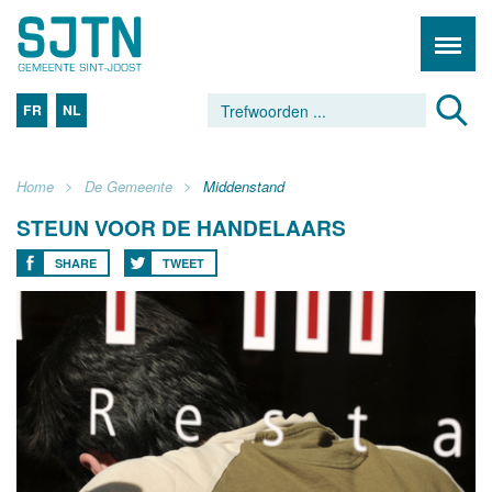
FR
NL
Home
De Gemeente
Middenstand
STEUN VOOR DE HANDELAARS
SHARE
TWEET