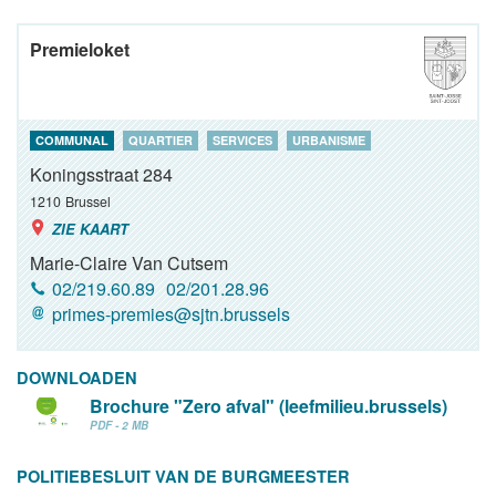
Premieloket
COMMUNAL
QUARTIER
SERVICES
URBANISME
Koningsstraat 284
1210
Brussel
ZIE KAART
Marie-Claire Van Cutsem
02/219.60.89
02/201.28.96
primes-premies@sjtn.brussels
DOWNLOADEN
Brochure "Zero afval" (leefmilieu.brussels)
PDF - 2 MB
POLITIEBESLUIT VAN DE BURGMEESTER