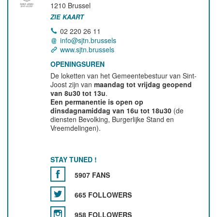
1210
Brussel
ZIE KAART
02 220 26 11
info@sjtn.brussels
www.sjtn.brussels
OPENINGSUREN
De loketten van het Gemeentebestuur van Sint-
Joost zijn van
maandag tot vrijdag geopend
van 8u30 tot 13u
.
Een permanentie is open op
dinsdagnamiddag van 16u tot 18u30
(de
diensten Bevolking, Burgerlijke Stand en
Vreemdelingen).
STAY TUNED !
5907 FANS
665 FOLLOWERS
958 FOLLOWERS