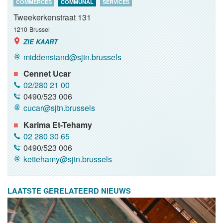
COMMERCES
COMMUNAL
SERVICES
Tweekerkenstraat 131
1210
Brussel
ZIE KAART
middenstand@sjtn.brussels
Cennet Ucar
02/280 21 00
0490/523 006
cucar@sjtn.brussels
Karima Et-Tehamy
02 280 30 65
0490/523 006
kettehamy@sjtn.brussels
LAATSTE GERELATEERD NIEUWS