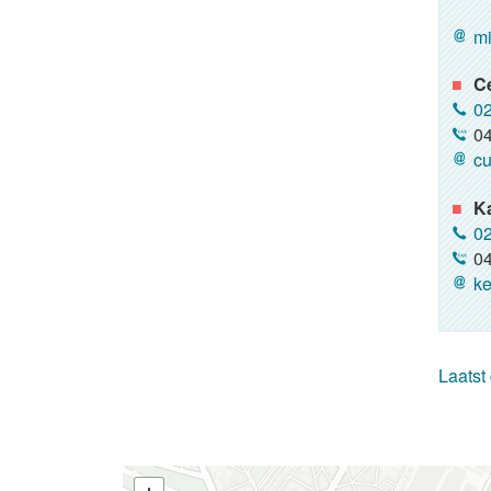
mi
C
02
04
cu
K
02
04
ke
Laatst