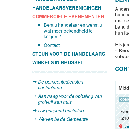
HANDELAARSVERENIGINGEN
Andere
buurth
COMMERCIËLE EVENEMENTEN
met de
Bent u handelaar en wenst u
band d
wat meer bekendheid te
hun fa
krijgen ?
Elk jaa
Contact
«
Kers
STEUN VOOR DE HANDELAARS
volwa
WINKELS IN BRUSSEL
CON
De gemeentediensten
contacteren
Midd
Aanvraag voor de ophaling van
COM
grofvuil aan huis
Uw paspoort bestellen
Twee
1210
Werken bij de Gemeente
ZI