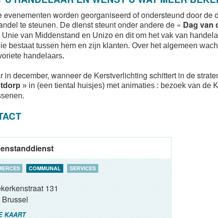
 evenementen worden georganiseerd of ondersteund door de d
andel te steunen. De dienst steunt onder andere de «
Dag van 
 Unie van Middenstand en Unizo en dit om het vak van handela
ie bestaat tussen hem en zijn klanten. Over het algemeen wacht 
voriete handelaar
s
.
r in december, wanneer de Kerstverlichting schittert in de straten
tdorp
» in (een tiental huisjes) met animaties : bezoek van de
ssenen.
TACT
enstanddienst
MERCES
COMMUNAL
SERVICES
kerkenstraat 131
Brussel
E KAART