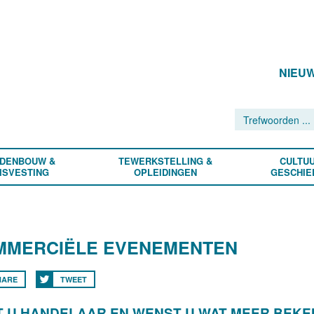
NIEU
DENBOUW &
TEWERKSTELLING &
CULTUU
ISVESTING
OPLEIDINGEN
GESCHIE
MMERCIËLE EVENEMENTEN
HARE
TWEET
 U HANDELAAR EN WENST U WAT MEER BEKEN