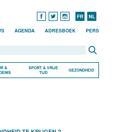
FR
NL
WS
AGENDA
ADRESBOEK
PERS
R &
SPORT & VRIJE
GEZONDHEID
DENIS
TIJD
DHEID TE KRIJGEN ?