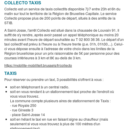
COLLECTO TAXIS
Collecto est un service de taxis collectifs disponible 7j/7 entre 23h et 6h du
matin sur tout le territoire de la Région de Bruxelles-Capitale. Le service
Collecto propose plus de 200 points de départ, situés à des arrêts de la
STIB.
A Saint-Josse, l'arrêt Collecto est situé dans la chaussée de Louvain 91. Il
suffit de s'y rendre, après avoir passé un appel téléphonique au moins 20
minutes avant l'heure de départ souhaitée au T 02 800 36 36. Le départ d'un
taxi collectif est prévu à l'heure ou à l'heure trente (p.e. 01h, 01h30,...). Celui-
ci vous dépose ensuite à l'adresse de votre choix dans les limites de la
Région bruxelloise pour un prix raisonnable de 5€ par personne pour des
courses inférieures à 3 km et 8€ au-delà de 3 km.
https://mobilite-mobiliteit.brussels/fr/collecto
TAXIS
Pour réserver ou prendre un taxi, 3 possibilités s'offrent à vous :
soit en téléphonant à un central radio.
soit en vous rendant à un stationnement-taxi proche de l'endroit où
vous vous trouvez.
La commune compte plusieurs aires de stationnement de Taxis :
- rue Royale 250
- rue Gineste 3
- place Saint-Josse 14
soit en hélant le taxi en rue en faisant signe au chauffeur (mais
seulement si vous vous trouvez à plus de 100 mètres d'un
stationnement-taxi).