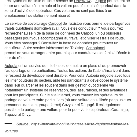
Les systèmes de flotte en libre-service de
DriveNow
et
Zipcar
permettent de
louer une voiture à la minute et la voiture peut être laissée partout dans la
zone d’activité de l’opérateur. Ces voitures ne sont pas liées à un
emplacement de stationnement réservé.
Le service de covoiturage
Carpool
de Taxistop vous permet de partager vos
trajets quotidiens domicile-travail. Vous êtes conducteur ? Vous pourrez
rechercher au sein de la base de données de Carpool un ou plusieurs
passagers pour vous accompagner au travail et diviser les frais de route.
Vous êtes passager ? Consultez la base de données pour trouver un
chauffeur ! Autre service intéressant de Taxistop,
Schoolpool
permet de vous arranger entre parents pour conduire vos enfants à l'école à
tour de rôle.
Autopia
est un service dont le but est de mettre en place et de promouvoir
l'autopartage entre particuliers. Toutes les actions de l'asbl s'inscrivent dans
le respect du développement durable. Pour cela, Autopia négocie avec tous
les interlocuteurs du secteur, aide les participants à développer le système
dans leur quartier et les soutient dans leur gestion quotidienne via
notamment un système de réservation, des assurances, et des avantages
pour les participants. Sur le site internet, vous trouvez les opérateurs de
partage de voiture entre particuliers (où une voiture est utilisée par plusieurs
personnes dans un groupe fermé) Cozycar et Dégagé. Il est également
possible de partager une voiture peer-to-peer via les opérateurs Caramigo,
Tapazz et Drivy.
Source :
https://mobilite-mobiliteit.brussels/fr/se-deplacer/voiture/les-
voitures...