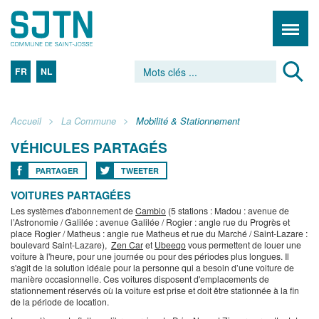
FR
NL
Accueil
La Commune
Mobilité & Stationnement
VÉHICULES PARTAGÉS
PARTAGER
TWEETER
VOITURES PARTAGÉES
Les systèmes d'abonnement de
Cambio
(5 stations : Madou : avenue de
l’Astronomie / Galilée : avenue Galilée / Rogier : angle rue du Progrès et
place Rogier / Matheus : angle rue Matheus et rue du Marché / Saint-Lazare :
boulevard Saint-Lazare),
Zen Car
et
Ubeeqo
vous permettent de louer une
voiture à l'heure, pour une journée ou pour des périodes plus longues. Il
s'agit de la solution idéale pour la personne qui a besoin d’une voiture de
manière occasionnelle. Ces voitures disposent d'emplacements de
stationnement réservés où la voiture est prise et doit être stationnée à la fin
de la période de location.