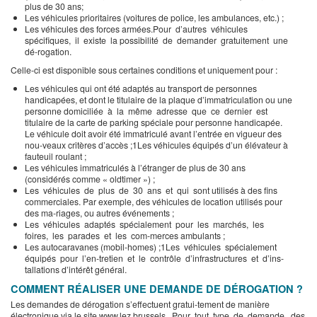
plus de 30 ans;
Les véhicules prioritaires (voitures de police, les ambulances, etc.) ;
Les véhicules des forces armées.Pour d’autres véhicules
spécifiques, il existe la possibilité de demander gratuitement une
dé-rogation.
Celle-ci est disponible sous certaines conditions et uniquement pour :
Les véhicules qui ont été adaptés au transport de personnes
handicapées, et dont le titulaire de la plaque d’immatriculation ou une
personne domiciliée à la même adresse que ce dernier est
titulaire de la carte de parking spéciale pour personne handicapée.
Le véhicule doit avoir été immatriculé avant l’entrée en vigueur des
nou-veaux critères d’accès ;1Les véhicules équipés d’un élévateur à
fauteuil roulant ;
Les véhicules immatriculés à l’étranger de plus de 30 ans
(considérés comme « oldtimer ») ;
Les véhicules de plus de 30 ans et qui sont utilisés à des fins
commerciales. Par exemple, des véhicules de location utilisés pour
des ma-riages, ou autres événements ;
Les véhicules adaptés spécialement pour les marchés, les
foires, les parades et les com-merces ambulants ;
Les autocaravanes (mobil-homes) ;1Les véhicules spécialement
équipés pour l’en-tretien et le contrôle d’infrastructures et d’ins-
tallations d’intérêt général.
COMMENT RÉALISER UNE DEMANDE DE DÉROGATION ?
Les demandes de dérogation s’effectuent gratui-tement de manière
électronique via le site
www.lez.brussels.
Pour tout type de demande, des