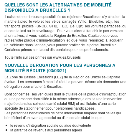
QUELLES SONT LES ALTERNATIVES DE MOBILITÉ
DISPONIBLES À BRUXELLES ?
Il existe de nombreuses possibilités de rejoindre Bruxelles et d’y circuler : la
marche à pied, le vélo et les vélos partagés (Villo, Bluebike, etc), les
transports publics (SNCB, STIB, TEC, De Lijn), les voitures partagées, ou
encore le taxi ou le covoiturage ! Pour vous aider à franchir le pas vers ces
alter-natives, si vous habitez la Région de Bruxelles-Capitale, que vous
radiez votre plaque d’imma-triculation et que vous renoncez à acquérir
un véhicule dans l’année, vous pouvez profiter de la prime Bruxell’air.
Certaines primes sont aussi dis-ponibles pour les professionnels.
Toute l’info sur ces primes sur
www.lez.brussels
NOUVELLE DÉROGATION POUR LES PERSONNES À
MOBILITÉ RÉDUITE (03/03/21)
La Zone de Basses Emissions (LEZ) de la Région de Bruxelles-Capitale
évolue. Les personnes à mobilité réduite peuvent désormais demander une
dérogation pour circuler à Bruxelles.
Sont concernés : les véhicules dont le titulaire de la plaque d'immatriculation,
ou une personne domiciliée à la même adresse, a droit à une intervention
majorée dans les soins de santé (statut BIM) et est titulaire d'une carte
spéciale de stationnement pour personnes handicapées.
Les personnes bénéficiaires de cette intervention majorée sont celles qui
bénéficient d'un avantage social ou d'un certain statut tel que :
le revenu d'intégration sociale ou aide équivalente
la garantie de revenus aux personnes âgées