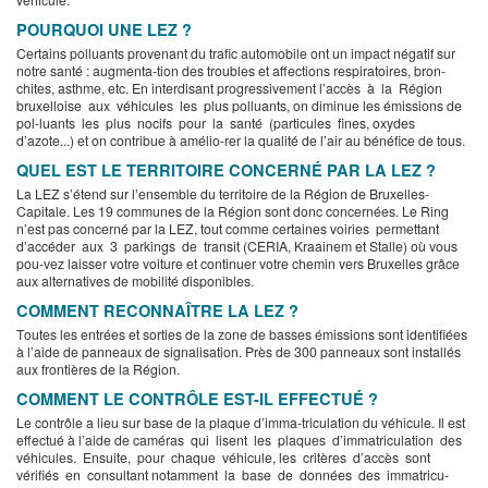
POURQUOI UNE LEZ ?
Certains polluants provenant du trafic automobile ont un impact négatif sur
notre santé : augmenta-tion des troubles et affections respiratoires, bron-
chites, asthme, etc. En interdisant progressivement l’accès à la Région
bruxelloise aux véhicules les plus polluants, on diminue les émissions de
pol-luants les plus nocifs pour la santé (particules fines, oxydes
d’azote...) et on contribue à amélio-rer la qualité de l’air au bénéfice de tous.
QUEL EST LE TERRITOIRE CONCERNÉ PAR LA LEZ ?
La LEZ s’étend sur l’ensemble du territoire de la Région de Bruxelles-
Capitale. Les 19 communes de la Région sont donc concernées. Le Ring
n’est pas concerné par la LEZ, tout comme certaines voiries permettant
d’accéder aux 3 parkings de transit (CERIA, Kraainem et Stalle) où vous
pou-vez laisser votre voiture et continuer votre chemin vers Bruxelles grâce
aux alternatives de mobilité disponibles.
COMMENT RECONNAÎTRE LA LEZ ?
Toutes les entrées et sorties de la zone de basses émissions sont identifiées
à l’aide de panneaux de signalisation. Près de 300 panneaux sont installés
aux frontières de la Région.
COMMENT LE CONTRÔLE EST-IL EFFECTUÉ ?
Le contrôle a lieu sur base de la plaque d’imma-triculation du véhicule. Il est
effectué à l’aide de caméras qui lisent les plaques d’immatriculation des
véhicules. Ensuite, pour chaque véhicule, les critères d’accès sont
vérifiés en consultant notamment la base de données des immatricu-