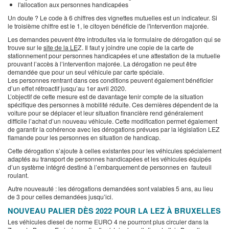
l'allocation aux personnes handicapées
Un doute ? Le code à 6 chiffres des vignettes mutuelles est un indicateur. Si
le troisième chiffre est le 1, le citoyen bénéficie de l'intervention majorée.
Les demandes peuvent être introduites via le formulaire de dérogation qui se
trouve sur le
site de la LE
Z. Il faut y joindre une copie de la carte de
stationnement pour personnes handicapées et une attestation de la mutuelle
prouvant l’accès à l’intervention majorée. La dérogation ne peut être
demandée que pour un seul véhicule par carte spéciale.
Les personnes rentrant dans ces conditions peuvent également bénéficier
d’un effet rétroactif jusqu’au 1er avril 2020.
L’objectif de cette mesure est de davantage tenir compte de la situation
spécifique des personnes à mobilité réduite. Ces dernières dépendent de la
voiture pour se déplacer et leur situation financière rend généralement
difficile l’achat d’un nouveau véhicule. Cette modification permet également
de garantir la cohérence avec les dérogations prévues par la législation LEZ
flamande pour les personnes en situation de handicap.
Cette dérogation s’ajoute à celles existantes pour les véhicules spécialement
adaptés au transport de personnes handicapées et les véhicules équipés
d’un système intégré destiné à l’embarquement de personnes en fauteuil
roulant.
Autre nouveauté : les dérogations demandées sont valables 5 ans, au lieu
de 3 pour celles demandées jusqu’ici.
NOUVEAU PALIER DÈS 2022 POUR LA LEZ À BRUXELLES
Les véhicules diesel de norme EURO 4 ne pourront plus circuler dans la