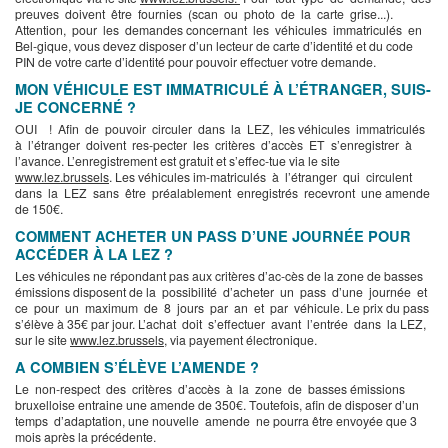
preuves doivent être fournies (scan ou photo de la carte grise...).
Attention, pour les demandes concernant les véhicules immatriculés en
Bel-gique, vous devez disposer d’un lecteur de carte d’identité et du code
PIN de votre carte d’identité pour pouvoir effectuer votre demande.
MON VÉHICULE EST IMMATRICULÉ À L’ÉTRANGER, SUIS-
JE CONCERNÉ ?
OUI ! Afin de pouvoir circuler dans la LEZ, les véhicules immatriculés
à l’étranger doivent res-pecter les critères d’accès ET s’enregistrer à
l’avance. L’enregistrement est gratuit et s’effec-tue via le site
www.lez.brussels
. Les véhicules im-matriculés à l’étranger qui circulent
dans la LEZ sans être préalablement enregistrés recevront une amende
de 150€.
COMMENT ACHETER UN PASS D’UNE JOURNÉE POUR
ACCÉDER À LA LEZ ?
Les véhicules ne répondant pas aux critères d’ac-cès de la zone de basses
émissions disposent de la possibilité d’acheter un pass d’une journée et
ce pour un maximum de 8 jours par an et par véhicule. Le prix du pass
s’élève à 35€ par jour. L’achat doit s’effectuer avant l’entrée dans la LEZ,
sur le site
www.lez.brussels
, via payement électronique.
A COMBIEN S’ÉLÈVE L’AMENDE ?
Le non-respect des critères d’accès à la zone de basses émissions
bruxelloise entraine une amende de 350€. Toutefois, afin de disposer d’un
temps d’adaptation, une nouvelle amende ne pourra être envoyée que 3
mois après la précédente.