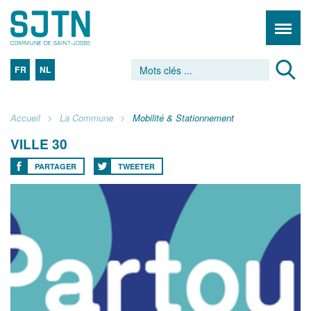
FR
NL
Accueil
La Commune
Mobilité & Stationnement
VILLE 30
PARTAGER
TWEETER