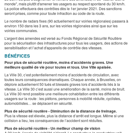
monde", mais plutôt d'amener les usagers au respect spontané du 30 km/h.
La police effectuera des contrôles dès le 1er janvier 2021. Des sanctions
seront prises, comme pour toute infraction au code de la route.
Le nombre de radars fixes (90 actuellement sur voiries régionales) passera à
environ 150 dans les 3 ans, sur les voiries régionales ainsi que sur les
voiries communales.
L’argent des amendes est versé au Fonds Régional de Sécurité Routière
pour la sécurisation des infrastructures pour tous les usagers, des actions de
sensibilisation et l’achat d'appareils de contrôle des vitesses.
BÉNÉFICES
Pour plus de sécurité routière, moins d’accidents graves. Une
meilleure qualité de vie pour toutes et tous. Une Ville apaisée.
La Ville 30, c’est potentiellement moins d’accidents de circulation, avec
toutes leurs conséquences dramatiques. Chaque année, à Bruxelles, on
déplore actuellement 50 tués et blessés graves lors d’accidents liés à la
vitesse. La Ville 30 c’est aussi une amélioration de la santé, moins de bruit.
La Ville 30 rend possible une meilleure cohabitation entre les différents
usagers sur la route : les piétons, personnes à mobilité réduite, cyclistes,
automobilistes… se déplacent en sécurité.
Plus de sécurité routière - Diminution de la distance de freinage.
Plus la vitesse est élevée, plus la distance d’arrêt est longue. Même si une
collision a lieu, les conséquences de l’accident sont réduites.
Plus de sécurité routière - Un meilleur champ de vision
A 30 km/h, l’angle de visibilité s’élargit. Le conducteur, la conductrice voit