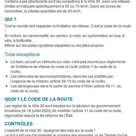
Certains axes structurants sont les exceptions à la Ville 30, avec une vitesse
limitée et indiquée spécifiquement à 50 ou 70 km/h. Dans les zones de
rencontres, la vitesse autorisée est de 20 km/h.
QUI ?
Tout le monde doit respecter la limitation de vitesse. C’est le code de la route
!
En voiture, en camionnette, en camion, à moto, en cyclomoteur, en bus, à
vélo, à trottinette…
Même sur les pistes cyclables séparées ou les sites propres.
Trois exceptions
Le tram, qui est un véhicule sur rails, n'est pas soumis aux règlements
de limitations de vitesse du code la route (article 1 du code de la
route).
Les véhicules de secours/prioritaires, dans les cas justifiés par
l'urgence de la mission (article 59.13 du code de la route).
Les déneigeuses dans le cadre du service d’hiver (article 59.11. du
code de la route).
QUOI ? LE CODE DE LA ROUTE
Les règles de la Ville 30 sont basées sur la décision du gouvernement
bruxellois (le 16 juillet 2020) de modifier l'article 11 du code de la route,
régionalisé depuis la 6e réforme de l’État.
CONTRÔLES
L’objectif de la Ville 30 : épargner des vies sur la route !
Le but n’est pas d'augmenter le nombre des amendes, ni de "flasher tout le