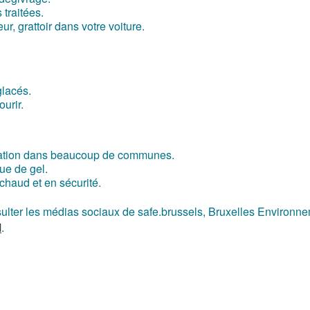
traitées.
, grattoir dans votre voiture.
glacés.
urir.
bligation dans beaucoup de communes.
que de gel.
chaud et en sécurité.
sulter les médias sociaux de safe.brussels, Bruxelles Environn
M
.