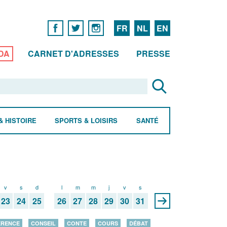
FR
NL
EN
DA
CARNET D'ADRESSES
PRESSE
& HISTOIRE
SPORTS & LOISIRS
SANTÉ
v
s
d
l
m
m
j
v
s
23
24
25
26
27
28
29
30
31
ÉRENCE
CONSEIL
CONTE
COURS
DÉBAT