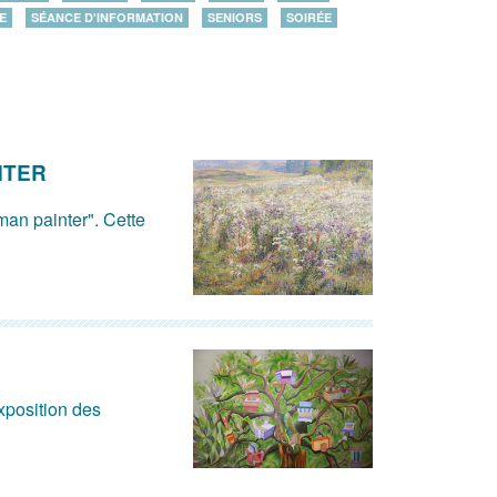
E
SÉANCE D'INFORMATION
SENIORS
SOIRÉE
NTER
man painter". Cette
xposition des