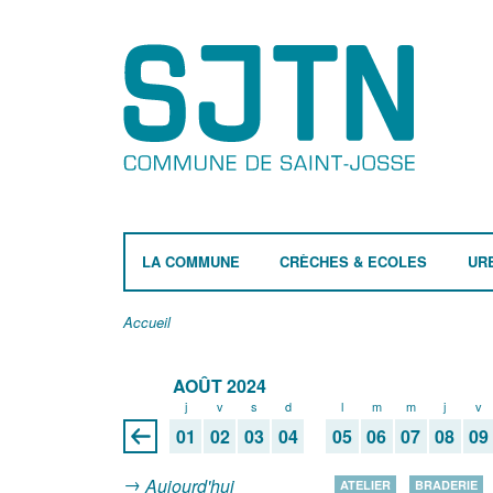
LA COMMUNE
CRÈCHES & ECOLES
UR
Accueil
AOÛT 2024
j
v
s
d
l
m
m
j
v
01
02
03
04
05
06
07
08
09
Aujourd'hui
ATELIER
BRADERIE