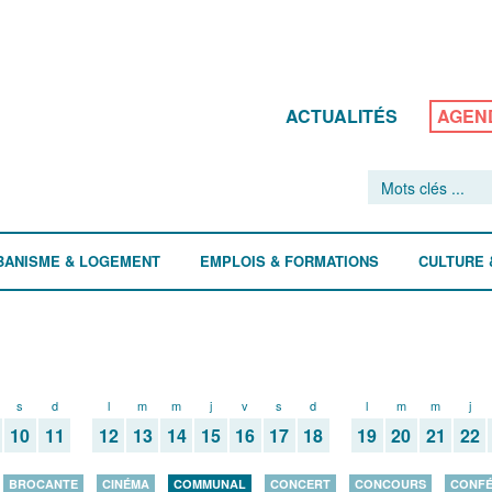
ACTUALITÉS
AGEN
BANISME & LOGEMENT
EMPLOIS & FORMATIONS
CULTURE 
s
d
l
m
m
j
v
s
d
l
m
m
j
10
11
12
13
14
15
16
17
18
19
20
21
22
BROCANTE
CINÉMA
COMMUNAL
CONCERT
CONCOURS
CONF