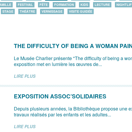
AMILLE
FESTIVAL
FÊTE
FORMATION
KIDS
LECTURE
NIGHTLIF
STAGE
THÉÂTRE
VERNISSAGE
VISITE GUIDÉE
THE DIFFICULTY OF BEING A WOMAN PAI
Le Musée Charlier présente "The difficulty of being a wo
exposition met en lumière les œuvres de...
LIRE PLUS
EXPOSITION ASSOC’SOLIDAIRES
Depuis plusieurs années, la Bibliothèque propose une e
travaux réalisés par les enfants et les adultes...
LIRE PLUS