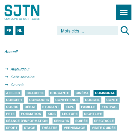
FR
NL
Accueil
Aujourd'hui
Cette semaine
Ce mois
ATELIER
BRADERIE
BROCANTE
CINÉMA
COMMUNAL
CONCERT
CONCOURS
CONFÉRENCE
CONSEIL
CONTE
COURS
DÉBAT
ETUDIANT
EXPO
FAMILLE
FESTIVAL
FÊTE
FORMATION
KIDS
LECTURE
NIGHTLIFE
SÉANCE D'INFORMATION
SENIORS
SOIRÉE
SPECTACLE
SPORT
STAGE
THÉÂTRE
VERNISSAGE
VISITE GUIDÉE