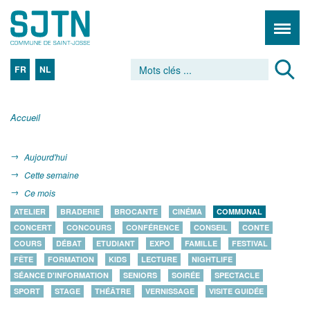
FR
NL
Accueil
Aujourd'hui
Cette semaine
Ce mois
ATELIER
BRADERIE
BROCANTE
CINÉMA
COMMUNAL
CONCERT
CONCOURS
CONFÉRENCE
CONSEIL
CONTE
COURS
DÉBAT
ETUDIANT
EXPO
FAMILLE
FESTIVAL
FÊTE
FORMATION
KIDS
LECTURE
NIGHTLIFE
SÉANCE D'INFORMATION
SENIORS
SOIRÉE
SPECTACLE
SPORT
STAGE
THÉÂTRE
VERNISSAGE
VISITE GUIDÉE