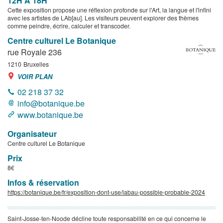
12H À 18H
Cette exposition propose une réflexion profonde sur l'Art, la langue et l'infini
avec les artistes de LAb[au]. Les visiteurs peuvent explorer des thèmes
comme peindre, écrire, calculer et transcoder.
Centre culturel Le Botanique
rue Royale 236
1210
Bruxelles
VOIR PLAN
02 218 37 32
info@botanique.be
www.botanique.be
Organisateur
Centre culturel Le Botanique
Prix
8€
Infos & réservation
https://botanique.be/fr/exposition-dont-use/labau-possible-probable-2024
Saint-Josse-ten-Noode décline toute responsabilité en ce qui concerne le