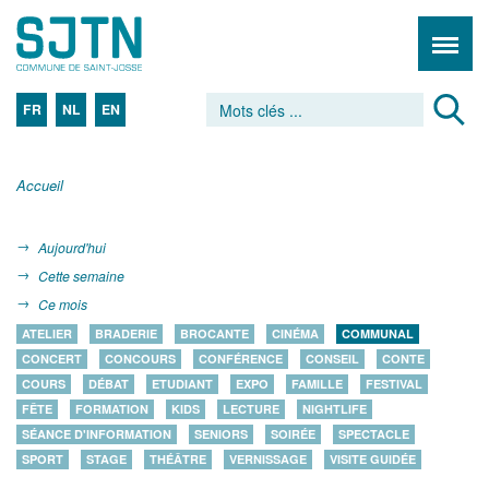
FR
NL
EN
Accueil
Aujourd'hui
Cette semaine
Ce mois
ATELIER
BRADERIE
BROCANTE
CINÉMA
COMMUNAL
CONCERT
CONCOURS
CONFÉRENCE
CONSEIL
CONTE
COURS
DÉBAT
ETUDIANT
EXPO
FAMILLE
FESTIVAL
FÊTE
FORMATION
KIDS
LECTURE
NIGHTLIFE
SÉANCE D'INFORMATION
SENIORS
SOIRÉE
SPECTACLE
SPORT
STAGE
THÉÂTRE
VERNISSAGE
VISITE GUIDÉE