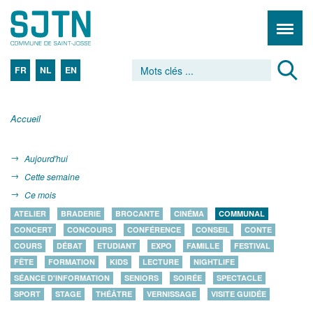
FR
NL
EN
Accueil
Aujourd'hui
Cette semaine
Ce mois
ATELIER
BRADERIE
BROCANTE
CINÉMA
COMMUNAL
CONCERT
CONCOURS
CONFÉRENCE
CONSEIL
CONTE
COURS
DÉBAT
ETUDIANT
EXPO
FAMILLE
FESTIVAL
FÊTE
FORMATION
KIDS
LECTURE
NIGHTLIFE
SÉANCE D'INFORMATION
SENIORS
SOIRÉE
SPECTACLE
SPORT
STAGE
THÉÂTRE
VERNISSAGE
VISITE GUIDÉE