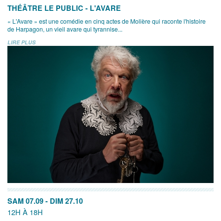
THÉÂTRE LE PUBLIC - L'AVARE
« L'Avare » est une comédie en cinq actes de Molière qui raconte l'histoire
de Harpagon, un vieil avare qui tyrannise...
LIRE PLUS
SAM 07.09
-
DIM 27.10
12H À 18H