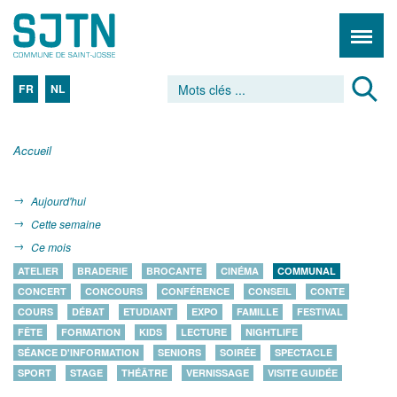
FR
NL
Accueil
Aujourd'hui
Cette semaine
Ce mois
ATELIER
BRADERIE
BROCANTE
CINÉMA
COMMUNAL
CONCERT
CONCOURS
CONFÉRENCE
CONSEIL
CONTE
COURS
DÉBAT
ETUDIANT
EXPO
FAMILLE
FESTIVAL
FÊTE
FORMATION
KIDS
LECTURE
NIGHTLIFE
SÉANCE D'INFORMATION
SENIORS
SOIRÉE
SPECTACLE
SPORT
STAGE
THÉÂTRE
VERNISSAGE
VISITE GUIDÉE