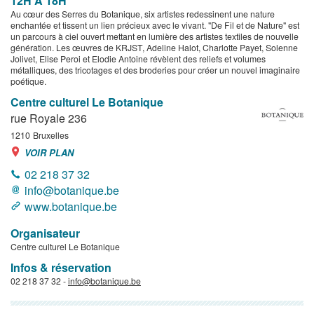
12H À 18H
Au cœur des Serres du Botanique, six artistes redessinent une nature
enchantée et tissent un lien précieux avec le vivant. "De Fil et de Nature" est
un parcours à ciel ouvert mettant en lumière des artistes textiles de nouvelle
génération. Les œuvres de KRJST, Adeline Halot, Charlotte Payet, Solenne
Jolivet, Elise Peroi et Elodie Antoine révèlent des reliefs et volumes
métalliques, des tricotages et des broderies pour créer un nouvel imaginaire
poétique.
Centre culturel Le Botanique
rue Royale 236
1210
Bruxelles
VOIR PLAN
02 218 37 32
info@botanique.be
www.botanique.be
Organisateur
Centre culturel Le Botanique
Infos & réservation
02 218 37 32 -
info@botanique.be