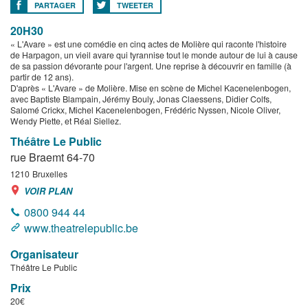
PARTAGER
TWEETER
20H30
« L'Avare » est une comédie en cinq actes de Molière qui raconte l'histoire
de Harpagon, un vieil avare qui tyrannise tout le monde autour de lui à cause
de sa passion dévorante pour l'argent. Une reprise à découvrir en famille (à
partir de 12 ans).
D'après « L'Avare » de Molière. Mise en scène de Michel Kacenelenbogen,
avec Baptiste Blampain, Jérémy Bouly, Jonas Claessens, Didier Colfs,
Salomé Crickx, Michel Kacenelenbogen, Frédéric Nyssen, Nicole Oliver,
Wendy Piette, et Réal Siellez.
Théâtre Le Public
rue Braemt 64-70
1210
Bruxelles
VOIR PLAN
0800 944 44
www.theatrelepublic.be
Organisateur
Théâtre Le Public
Prix
20€