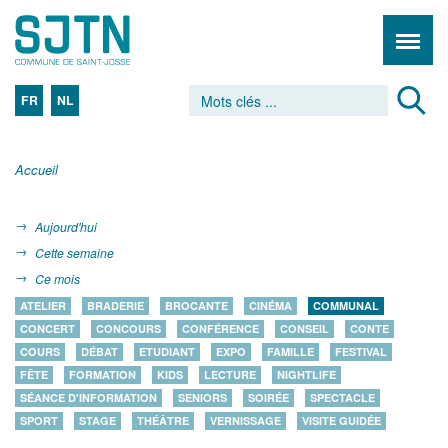
FR
NL
Accueil
Aujourd'hui
Cette semaine
Ce mois
ATELIER
BRADERIE
BROCANTE
CINÉMA
COMMUNAL
CONCERT
CONCOURS
CONFÉRENCE
CONSEIL
CONTE
COURS
DÉBAT
ETUDIANT
EXPO
FAMILLE
FESTIVAL
FÊTE
FORMATION
KIDS
LECTURE
NIGHTLIFE
SÉANCE D'INFORMATION
SENIORS
SOIRÉE
SPECTACLE
SPORT
STAGE
THÉÂTRE
VERNISSAGE
VISITE GUIDÉE