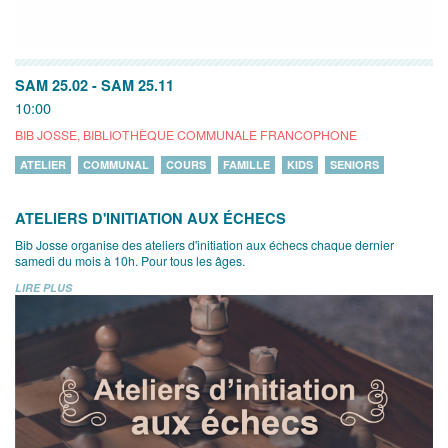
SAM 25.02
-
SAM 25.11
10:00
BIB JOSSE, BIBLIOTHÈQUE COMMUNALE FRANCOPHONE
ATELIER
COMMUNAL
COURS
FAMILLE
KIDS
SENIORS
ATELIERS D'INITIATION AUX ÉCHECS
Bib Josse organise des ateliers d'initiation aux échecs chaque dernier
samedi du mois à 10h. Pour tous les âges.
LIRE PLUS