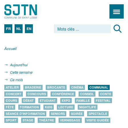
FR
NL
EN
Accueil
Aujourd'hui
Cette semaine
Ce mois
ATELIER
BRADERIE
BROCANTE
CINÉMA
COMMUNAL
CONCERT
CONCOURS
CONFÉRENCE
CONSEIL
CONTE
COURS
DÉBAT
ETUDIANT
EXPO
FAMILLE
FESTIVAL
FÊTE
FORMATION
KIDS
LECTURE
NIGHTLIFE
SÉANCE D'INFORMATION
SENIORS
SOIRÉE
SPECTACLE
SPORT
STAGE
THÉÂTRE
VERNISSAGE
VISITE GUIDÉE