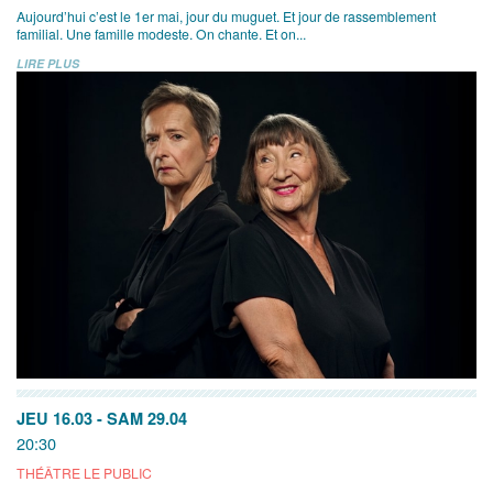
Aujourd’hui c’est le 1er mai, jour du muguet. Et jour de rassemblement
familial. Une famille modeste. On chante. Et on...
LIRE PLUS
JEU 16.03
-
SAM 29.04
20:30
THÉÂTRE LE PUBLIC