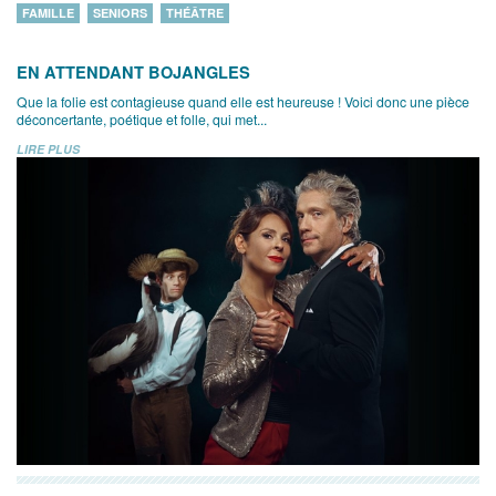
FAMILLE
SENIORS
THÉÂTRE
EN ATTENDANT BOJANGLES
Que la folie est contagieuse quand elle est heureuse ! Voici donc une pièce
déconcertante, poétique et folle, qui met...
LIRE PLUS