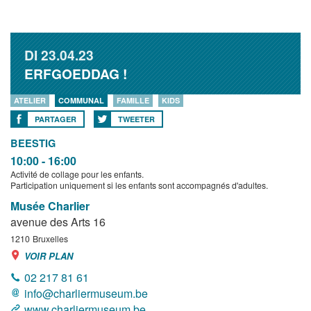
DI
23.04.23
ERFGOEDDAG !
ATELIER
COMMUNAL
FAMILLE
KIDS
PARTAGER
TWEETER
BEESTIG
10:00 - 16:00
Activité de collage pour les enfants.
Participation uniquement si les enfants sont accompagnés d'adultes.
Musée Charlier
avenue des Arts 16
1210
Bruxelles
VOIR PLAN
02 217 81 61
info@charliermuseum.be
www.charliermuseum.be