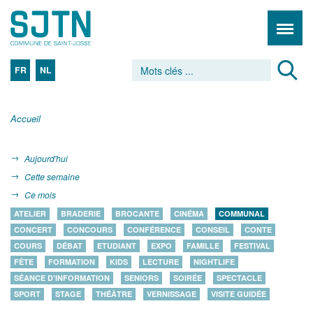
FR
NL
Accueil
Aujourd'hui
Cette semaine
Ce mois
ATELIER
BRADERIE
BROCANTE
CINÉMA
COMMUNAL
CONCERT
CONCOURS
CONFÉRENCE
CONSEIL
CONTE
COURS
DÉBAT
ETUDIANT
EXPO
FAMILLE
FESTIVAL
FÊTE
FORMATION
KIDS
LECTURE
NIGHTLIFE
SÉANCE D'INFORMATION
SENIORS
SOIRÉE
SPECTACLE
SPORT
STAGE
THÉÂTRE
VERNISSAGE
VISITE GUIDÉE