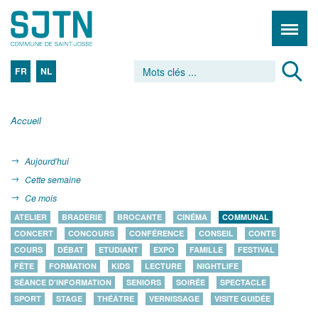
FR
NL
Accueil
Aujourd'hui
Cette semaine
Ce mois
ATELIER
BRADERIE
BROCANTE
CINÉMA
COMMUNAL
CONCERT
CONCOURS
CONFÉRENCE
CONSEIL
CONTE
COURS
DÉBAT
ETUDIANT
EXPO
FAMILLE
FESTIVAL
FÊTE
FORMATION
KIDS
LECTURE
NIGHTLIFE
SÉANCE D'INFORMATION
SENIORS
SOIRÉE
SPECTACLE
SPORT
STAGE
THÉÂTRE
VERNISSAGE
VISITE GUIDÉE