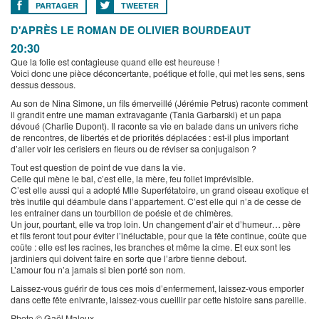
PARTAGER
TWEETER
D'APRÈS LE ROMAN DE OLIVIER BOURDEAUT
20:30
Que la folie est contagieuse quand elle est heureuse !
Voici donc une pièce déconcertante, poétique et folle, qui met les sens, sens
dessus dessous.
Au son de Nina Simone, un fils émerveillé (Jérémie Petrus) raconte comment
il grandit entre une maman extravagante (Tania Garbarski) et un papa
dévoué (Charlie Dupont). Il raconte sa vie en balade dans un univers riche
de rencontres, de libertés et de priorités déplacées : est-il plus important
d’aller voir les cerisiers en fleurs ou de réviser sa conjugaison ?
Tout est question de point de vue dans la vie.
Celle qui mène le bal, c’est elle, la mère, feu follet imprévisible.
C’est elle aussi qui a adopté Mlle Superfétatoire, un grand oiseau exotique et
très inutile qui déambule dans l’appartement. C’est elle qui n’a de cesse de
les entrainer dans un tourbillon de poésie et de chimères.
Un jour, pourtant, elle va trop loin. Un changement d’air et d’humeur… père
et fils feront tout pour éviter l’inéluctable, pour que la fête continue, coûte que
coûte : elle est les racines, les branches et même la cime. Et eux sont les
jardiniers qui doivent faire en sorte que l’arbre tienne debout.
L’amour fou n’a jamais si bien porté son nom.
Laissez-vous guérir de tous ces mois d’enfermement, laissez-vous emporter
dans cette fête enivrante, laissez-vous cueillir par cette histoire sans pareille.
Photo © Gaël Maleux.