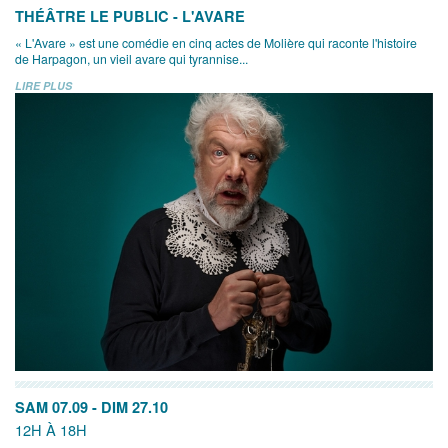
THÉÂTRE LE PUBLIC - L'AVARE
« L'Avare » est une comédie en cinq actes de Molière qui raconte l'histoire
de Harpagon, un vieil avare qui tyrannise...
LIRE PLUS
SAM 07.09
-
DIM 27.10
12H À 18H