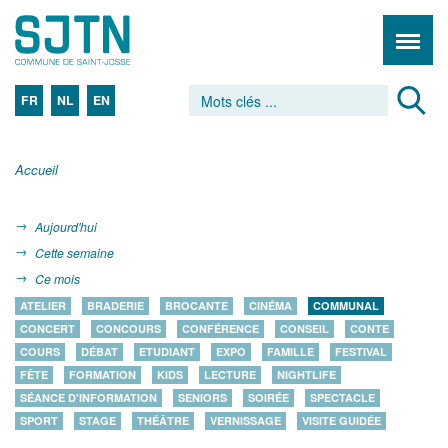
FR
NL
EN
Accueil
Aujourd'hui
Cette semaine
Ce mois
ATELIER
BRADERIE
BROCANTE
CINÉMA
COMMUNAL
CONCERT
CONCOURS
CONFÉRENCE
CONSEIL
CONTE
COURS
DÉBAT
ETUDIANT
EXPO
FAMILLE
FESTIVAL
FÊTE
FORMATION
KIDS
LECTURE
NIGHTLIFE
SÉANCE D'INFORMATION
SENIORS
SOIRÉE
SPECTACLE
SPORT
STAGE
THÉÂTRE
VERNISSAGE
VISITE GUIDÉE