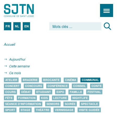
FR
NL
EN
Accueil
Aujourd'hui
Cette semaine
Ce mois
ATELIER
BRADERIE
BROCANTE
CINÉMA
COMMUNAL
CONCERT
CONCOURS
CONFÉRENCE
CONSEIL
CONTE
COURS
DÉBAT
ETUDIANT
EXPO
FAMILLE
FESTIVAL
FÊTE
FORMATION
KIDS
LECTURE
NIGHTLIFE
SÉANCE D'INFORMATION
SENIORS
SOIRÉE
SPECTACLE
SPORT
STAGE
THÉÂTRE
VERNISSAGE
VISITE GUIDÉE