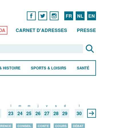
FR
NL
EN
DA
CARNET D'ADRESSES
PRESSE
& HISTOIRE
SPORTS & LOISIRS
SANTÉ
l
m
m
j
v
s
d
l
23
24
25
26
27
28
29
30
ÉRENCE
CONSEIL
CONTE
COURS
DÉBAT