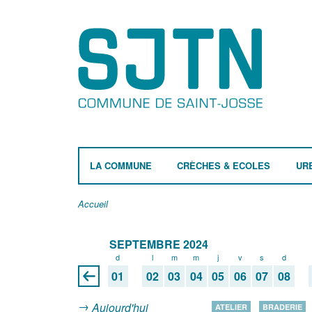
LA COMMUNE
CRÈCHES & ECOLES
UR
Accueil
SEPTEMBRE 2024
d
l
m
m
j
v
s
d
01
02
03
04
05
06
07
08
Aujourd'hui
ATELIER
BRADERIE