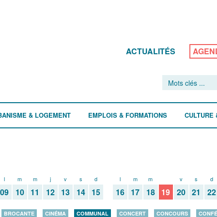
ACTUALITÉS
AGEN
BANISME & LOGEMENT
EMPLOIS & FORMATIONS
CULTURE 
l
m
m
j
v
s
d
l
m
m
j
v
s
d
09
10
11
12
13
14
15
16
17
18
19
20
21
22
BROCANTE
CINÉMA
COMMUNAL
CONCERT
CONCOURS
CONF