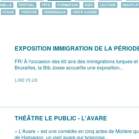
AMILLE
FESTIVAL
FÊTE
FORMATION
KIDS
LECTURE
NIGHTLIF
STAGE
THÉÂTRE
VERNISSAGE
VISITE GUIDÉE
EXPOSITION IMMIGRATION DE LA PÉRIODE
FR/ À l'occasion des 60 ans des immigrations turques e
Bruxelles, la Bib Josse accueille une exposition...
LIRE PLUS
THÉÂTRE LE PUBLIC - L'AVARE
« L'Avare » est une comédie en cinq actes de Molière qui 
de Harpagon, un vieil avare qui tyrannise...