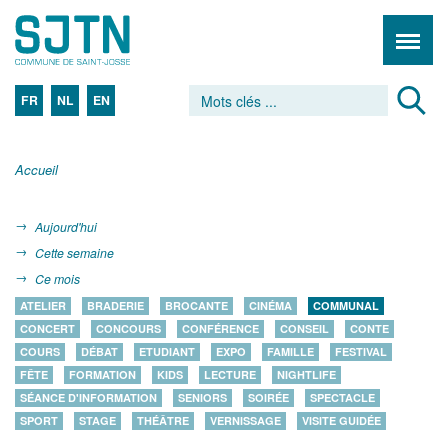
FR
NL
EN
Accueil
Aujourd'hui
Cette semaine
Ce mois
ATELIER
BRADERIE
BROCANTE
CINÉMA
COMMUNAL
CONCERT
CONCOURS
CONFÉRENCE
CONSEIL
CONTE
COURS
DÉBAT
ETUDIANT
EXPO
FAMILLE
FESTIVAL
FÊTE
FORMATION
KIDS
LECTURE
NIGHTLIFE
SÉANCE D'INFORMATION
SENIORS
SOIRÉE
SPECTACLE
SPORT
STAGE
THÉÂTRE
VERNISSAGE
VISITE GUIDÉE