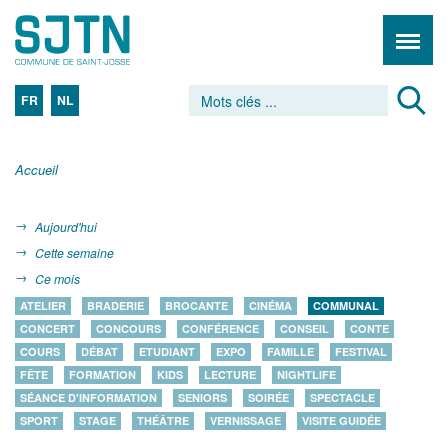
FR
NL
Accueil
Aujourd'hui
Cette semaine
Ce mois
ATELIER
BRADERIE
BROCANTE
CINÉMA
COMMUNAL
CONCERT
CONCOURS
CONFÉRENCE
CONSEIL
CONTE
COURS
DÉBAT
ETUDIANT
EXPO
FAMILLE
FESTIVAL
FÊTE
FORMATION
KIDS
LECTURE
NIGHTLIFE
SÉANCE D'INFORMATION
SENIORS
SOIRÉE
SPECTACLE
SPORT
STAGE
THÉÂTRE
VERNISSAGE
VISITE GUIDÉE