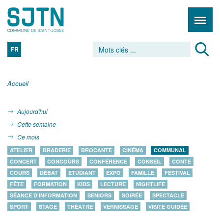
FR
Accueil
Aujourd'hui
Cette semaine
Ce mois
ATELIER
BRADERIE
BROCANTE
CINÉMA
COMMUNAL
CONCERT
CONCOURS
CONFÉRENCE
CONSEIL
CONTE
COURS
DÉBAT
ETUDIANT
EXPO
FAMILLE
FESTIVAL
FÊTE
FORMATION
KIDS
LECTURE
NIGHTLIFE
SÉANCE D'INFORMATION
SENIORS
SOIRÉE
SPECTACLE
SPORT
STAGE
THÉÂTRE
VERNISSAGE
VISITE GUIDÉE