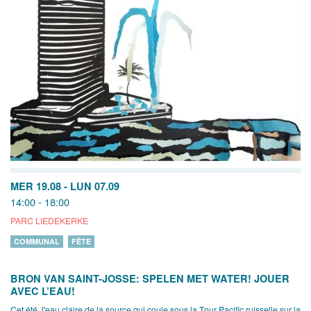
MER 19.08
-
LUN 07.09
14:00 - 18:00
PARC LIEDEKERKE
COMMUNAL
FÊTE
BRON VAN SAINT-JOSSE: SPELEN MET WATER! JOUER
AVEC L’EAU!
Cet été, l'eau claire de la source qui coule sous la Tour Pacific ruisselle sur la