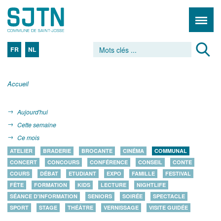
FR
NL
Accueil
Aujourd'hui
Cette semaine
Ce mois
ATELIER
BRADERIE
BROCANTE
CINÉMA
COMMUNAL
CONCERT
CONCOURS
CONFÉRENCE
CONSEIL
CONTE
COURS
DÉBAT
ETUDIANT
EXPO
FAMILLE
FESTIVAL
FÊTE
FORMATION
KIDS
LECTURE
NIGHTLIFE
SÉANCE D'INFORMATION
SENIORS
SOIRÉE
SPECTACLE
SPORT
STAGE
THÉÂTRE
VERNISSAGE
VISITE GUIDÉE