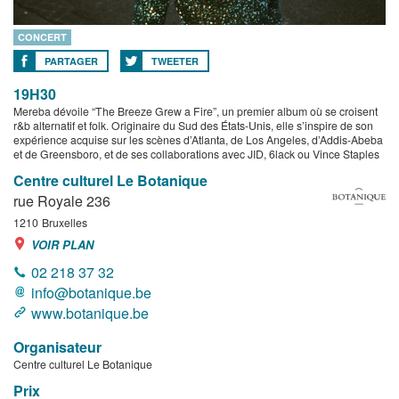
CONCERT
PARTAGER
TWEETER
19H30
Mereba dévoile “The Breeze Grew a Fire”, un premier album où se croisent
r&b alternatif et folk. Originaire du Sud des États-Unis, elle s’inspire de son
expérience acquise sur les scènes d’Atlanta, de Los Angeles, d’Addis-Abeba
et de Greensboro, et de ses collaborations avec JID, 6lack ou Vince Staples
Centre culturel Le Botanique
rue Royale 236
1210
Bruxelles
VOIR PLAN
02 218 37 32
info@botanique.be
www.botanique.be
Organisateur
Centre culturel Le Botanique
Prix