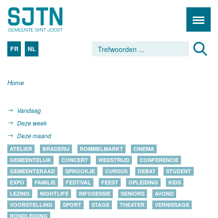
FR
NL
Home
Vandaag
Deze week
Deze maand
ATELIER
BRADERIJ
ROMMELMARKT
CINEMA
GEMEENTELIJK
CONCERT
WEDSTRIJD
CONFERENCIE
GEMEENTERAAD
SPROOKJE
CURSUS
DEBAT
STUDENT
EXPO
FAMILIE
FESTIVAL
FEEST
OPLEIDING
KIDS
LEZING
NIGHTLIFE
INFOSESSIE
SENIORS
AVOND
VOORSTELLING
SPORT
STAGE
THEATER
VERNISSAGE
RONDLEIDING