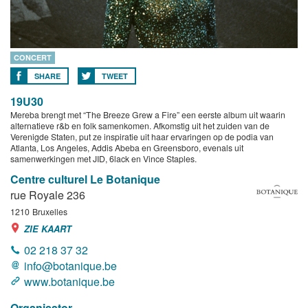
CONCERT
SHARE
TWEET
19U30
Mereba brengt met “The Breeze Grew a Fire” een eerste album uit waarin
alternatieve r&b en folk samenkomen. Afkomstig uit het zuiden van de
Verenigde Staten, put ze inspiratie uit haar ervaringen op de podia van
Atlanta, Los Angeles, Addis Abeba en Greensboro, evenals uit
samenwerkingen met JID, 6lack en Vince Staples.
Centre culturel Le Botanique
rue Royale 236
1210
Bruxelles
ZIE KAART
02 218 37 32
info@botanique.be
www.botanique.be
Organisator