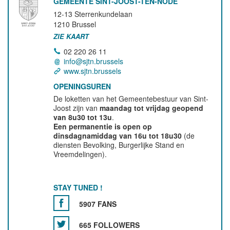
GEMEENTE SINT-JOOST-TEN-NODE
12-13 Sterrenkundelaan
1210
Brussel
ZIE KAART
02 220 26 11
info@sjtn.brussels
www.sjtn.brussels
OPENINGSUREN
De loketten van het Gemeentebestuur van Sint-
Joost zijn van
maandag tot vrijdag geopend
van 8u30 tot 13u
.
Een permanentie is open op
dinsdagnamiddag van 16u tot 18u30
(de
diensten Bevolking, Burgerlijke Stand en
Vreemdelingen).
STAY TUNED !
5907 FANS
665 FOLLOWERS