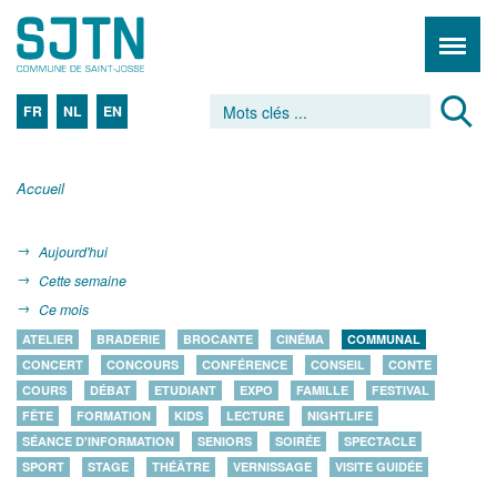
FR
NL
EN
Accueil
Aujourd'hui
Cette semaine
Ce mois
ATELIER
BRADERIE
BROCANTE
CINÉMA
COMMUNAL
CONCERT
CONCOURS
CONFÉRENCE
CONSEIL
CONTE
COURS
DÉBAT
ETUDIANT
EXPO
FAMILLE
FESTIVAL
FÊTE
FORMATION
KIDS
LECTURE
NIGHTLIFE
SÉANCE D'INFORMATION
SENIORS
SOIRÉE
SPECTACLE
SPORT
STAGE
THÉÂTRE
VERNISSAGE
VISITE GUIDÉE