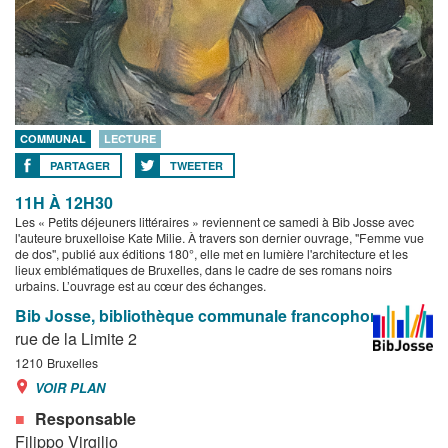
COMMUNAL
LECTURE
PARTAGER
TWEETER
11H À 12H30
Les « Petits déjeuners littéraires » reviennent ce samedi à Bib Josse avec
l'auteure bruxelloise Kate Milie. À travers son dernier ouvrage, "Femme vue
de dos", publié aux éditions 180°, elle met en lumière l'architecture et les
lieux emblématiques de Bruxelles, dans le cadre de ses romans noirs
urbains. L’ouvrage est au cœur des échanges.
Bib Josse, bibliothèque communale francophone
rue de la Limite 2
1210
Bruxelles
VOIR PLAN
Responsable
Filippo Virgilio