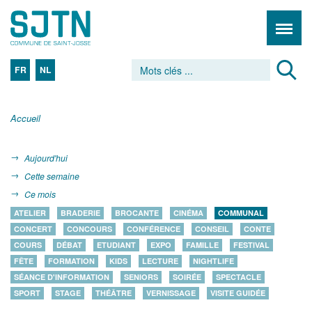
FR
NL
Accueil
Aujourd'hui
Cette semaine
Ce mois
ATELIER
BRADERIE
BROCANTE
CINÉMA
COMMUNAL
CONCERT
CONCOURS
CONFÉRENCE
CONSEIL
CONTE
COURS
DÉBAT
ETUDIANT
EXPO
FAMILLE
FESTIVAL
FÊTE
FORMATION
KIDS
LECTURE
NIGHTLIFE
SÉANCE D'INFORMATION
SENIORS
SOIRÉE
SPECTACLE
SPORT
STAGE
THÉÂTRE
VERNISSAGE
VISITE GUIDÉE