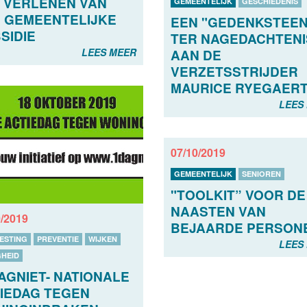
 VERLENEN VAN
GEMEENTELIJK
GESCHIEDENIS
 GEMEENTELIJKE
EEN "GEDENKSTEEN
SIDIE
TER NAGEDACHTENI
LEES MEER
AAN DE
VERZETSSTRIJDER
MAURICE RYEGAER
LEES
07/10/2019
GEMEENTELIJK
SENIOREN
"TOOLKIT” VOOR DE
NAASTEN VAN
0/2019
BEJAARDE PERSON
ESTING
PREVENTIE
WIJKEN
LEES
GHEID
AGNIET- NATIONALE
IEDAG TEGEN