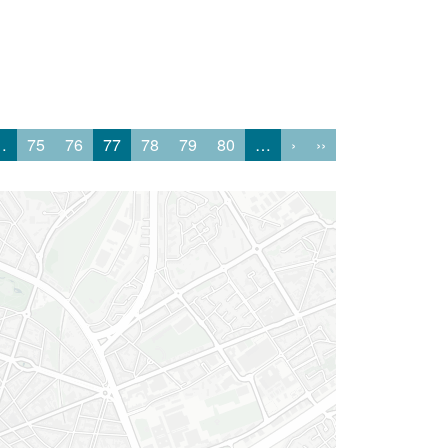
…
75
76
77
78
79
80
…
›
››