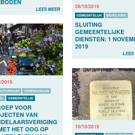
RBODEN
28/10/2019
LEES MEER
GEMEENTELIJK
BEVOLKING
SLUITING
GEMEENTELIJKE
DIENSTEN: 1 NOVE
2019
LEES
0/2019
ECTOPROEP
VERENIGINGEN
EL
GEMEENTELIJK
ROEP VOOR
JECTEN VAN
DELAARSVERIGING
10/10/2019
MET HET OOG OP