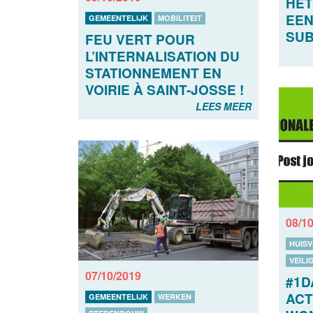
HET
EEN
GEMEENTELIJK
MOBILITEIT
SUB
FEU VERT POUR
L’INTERNALISATION DU
STATIONNEMENT EN
VOIRIE À SAINT-JOSSE !
LEES MEER
08/1
HUISV
VEILI
07/10/2019
#1D
ACT
GEMEENTELIJK
WERKEN