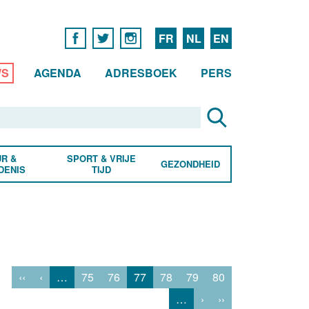
FR
NL
EN
WS
AGENDA
ADRESBOEK
PERS
R &
SPORT & VRIJE
GEZONDHEID
DENIS
TIJD
‹‹
‹
…
75
76
77
78
79
80
…
›
››