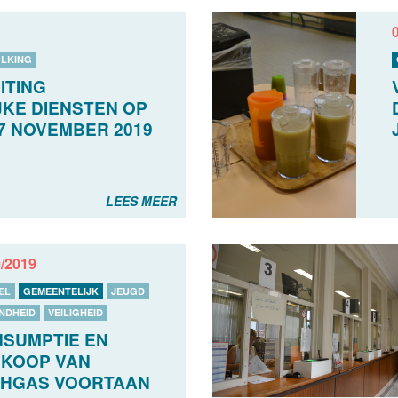
LKING
ITING
KE DIENSTEN OP
7 NOVEMBER 2019
LEES MEER
0/2019
EL
GEMEENTELIJK
JEUGD
NDHEID
VEILIGHEID
SUMPTIE EN
KOOP VAN
HGAS VOORTAAN