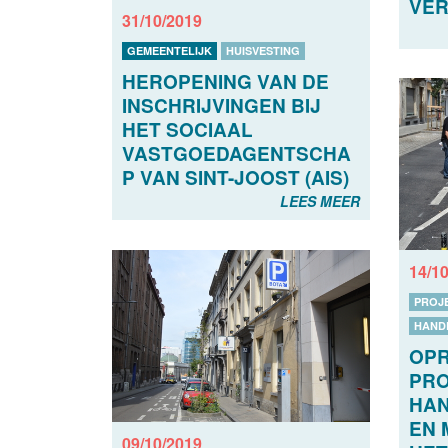
VE
31/10/2019
GEMEENTELIJK
HUISVESTING
HEROPENING VAN DE
INSCHRIJVINGEN BIJ
HET SOCIAAL
VASTGOEDAGENTSCHA
P VAN SINT-JOOST (AIS)
LEES MEER
14/1
PROJ
HAND
OP
PRO
HAN
EN 
09/10/2019