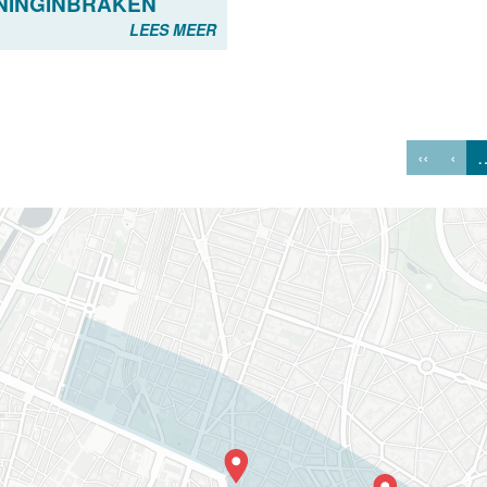
NINGINBRAKEN
LEES MEER
‹‹
‹