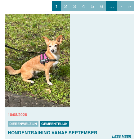
1
2
3
4
5
6
…
›
››
10/08/2026
DIERENWELZIJN
GEMEENTELIJK
HONDENTRAINING VANAF SEPTEMBER
LEES MEER