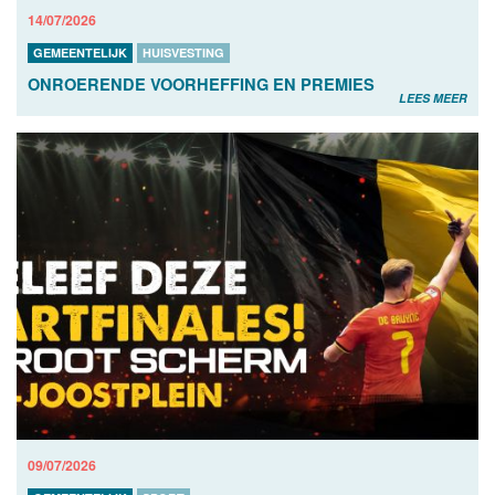
14/07/2026
GEMEENTELIJK
HUISVESTING
ONROERENDE VOORHEFFING EN PREMIES
LEES MEER
09/07/2026