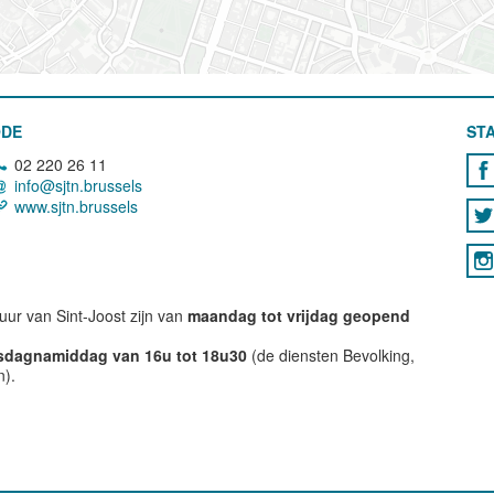
ODE
STA
02 220 26 11
info@sjtn.brussels
www.sjtn.brussels
ur van Sint-Joost zijn van
maandag tot vrijdag geopend
nsdagnamiddag van 16u tot 18u30
(de diensten Bevolking,
n).