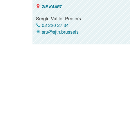
ZIE KAART
Sergio Vallier Peeters
02 220 27 34
sru@sjtn.brussels