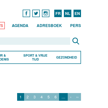
FR
NL
EN
WS
AGENDA
ADRESBOEK
PERS
R &
SPORT & VRIJE
GEZONDHEID
DENIS
TIJD
1
2
3
4
5
6
…
›
››