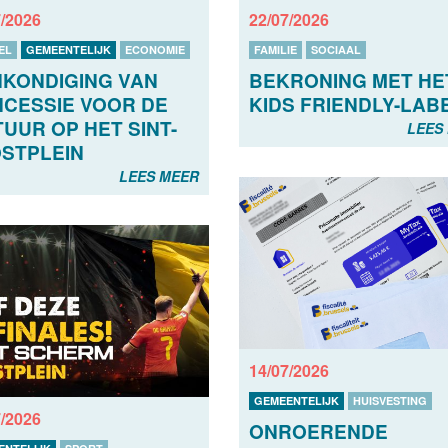
7/2026
22/07/2026
EL
GEMEENTELIJK
ECONOMIE
FAMILIE
SOCIAAL
KONDIGING VAN
BEKRONING MET HE
CESSIE VOOR DE
KIDS FRIENDLY-LAB
TUUR OP HET SINT-
LEES
STPLEIN
LEES MEER
14/07/2026
GEMEENTELIJK
HUISVESTING
7/2026
ONROERENDE