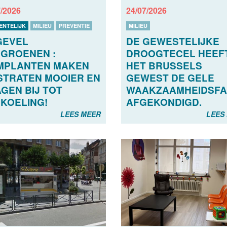
7/2026
24/07/2026
ENTELIJK
MILIEU
PREVENTIE
MILIEU
GEVEL
DE GEWESTELIJKE
GROENEN :
DROOGTECEL HEEFT
MPLANTEN MAKEN
HET BRUSSELS
STRATEN MOOIER EN
GEWEST DE GELE
GEN BIJ TOT
WAAKZAAMHEIDSFA
KOELING!
AFGEKONDIGD.
LEES MEER
LEES