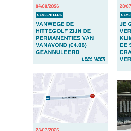
04/08/2026
28/0
GEMEENTELIJK
GEME
VANWEGE DE
JE 
HITTEGOLF ZIJN DE
VER
PERMANENTIES VAN
KLI
VANAVOND (04.08)
DE 
GEANNULEERD
DRA
VER
LEES MEER
23/07/2026