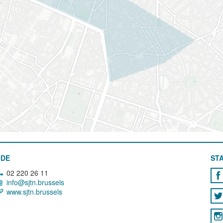
ODE
STA
02 220 26 11
info@sjtn.brussels
www.sjtn.brussels