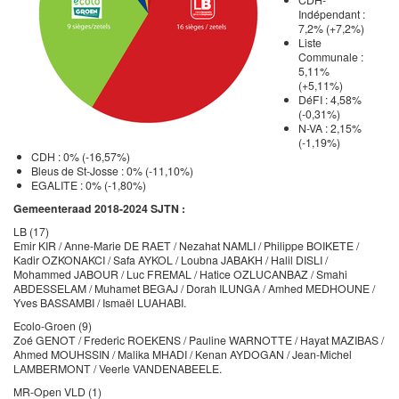
Indépendant :
7,2% (+7,2%)
Liste
Communale :
5,11%
(+5,11%)
DéFI : 4,58%
(-0,31%)
N-VA : 2,15%
(-1,19%)
CDH : 0% (-16,57%)
Bleus de St-Josse : 0% (-11,10%)
EGALITE : 0% (-1,80%)
Gemeenteraad 2018-2024 SJTN :
LB (17)
Emir KIR / Anne-Marie DE RAET / Nezahat NAMLI / Philippe BOIKETE /
Kadir OZKONAKCI / Safa AYKOL / Loubna JABAKH / Halil DISLI /
Mohammed JABOUR / Luc FREMAL / Hatice OZLUCANBAZ / Smahi
ABDESSELAM / Muhamet BEGAJ / Dorah ILUNGA / Amhed MEDHOUNE /
Yves BASSAMBI / Ismaël LUAHABI.
Ecolo-Groen (9)
Zoé GENOT / Frederic ROEKENS / Pauline WARNOTTE / Hayat MAZIBAS /
Ahmed MOUHSSIN / Malika MHADI / Kenan AYDOGAN / Jean-Michel
LAMBERMONT / Veerle VANDENABEELE.
MR-Open VLD (1)