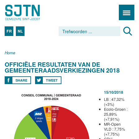
FR
NL
Home
OFFICIËLE RESULTATEN VAN DE
GEMEENTERAADSVERKIEZINGEN 2018
SHARE
TWEET
15/10/2018
LB : 47,32%
(+3%)
Ecolo-Groen :
25,89%
(+7,91%)
MR-Open
VLD : 7,75%
(+7,75%)
CDH-