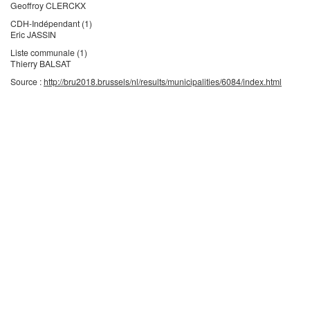
Geoffroy CLERCKX
CDH-Indépendant (1)
Eric JASSIN
Liste communale (1)
Thierry BALSAT
Source :
http://bru2018.brussels/nl/results/municipalities/6084/index.html