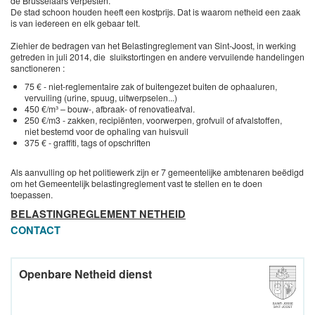
de Brusselaars verpesten.
De stad schoon houden heeft een kostprijs. Dat is waarom netheid een zaak
is van iedereen en elk gebaar telt.
Ziehier de bedragen van het Belastingreglement van Sint-Joost, in werking
getreden in juli 2014, die sluikstortingen en andere vervuilende handelingen
sanctioneren :
75 € - niet-reglementaire zak of buitengezet buiten de ophaaluren,
vervuiling (urine, spuug, uitwerpselen...)
450 €/m³ – bouw-, afbraak- of renovatieafval.
250 €/m3 - zakken, recipiënten, voorwerpen, grofvuil of afvalstoffen,
niet bestemd voor de ophaling van huisvuil
375 € - graffiti, tags of opschriften
Als aanvulling op het politiewerk zijn er 7 gemeentelijke ambtenaren beëdigd
om het Gemeentelijk belastingreglement vast te stellen en te doen
toepassen.
BELASTINGREGLEMENT NETHEID
CONTACT
Openbare Netheid dienst