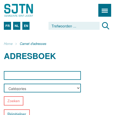
FR
NL
EN
Home
Carnet d'adresses
ADRESBOEK
Zoeken
Réinitialiser