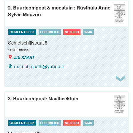
2. Buurtcompost & moestuin : Rusthuis Anne
Sylvie Mouzon
GEMEENTELIJK
LEEFMILIEU
NETHEID
WIJK
Schietschijfstraat 5
1210
Brussel
ZIE KAART
marechalcath@yahoo.fr
3. Buurtcompost: Maalbeektuin
GEMEENTELIJK
LEEFMILIEU
NETHEID
WIJK