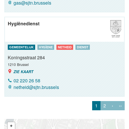
gas@sjtn.brussels
Hygiënedienst
GEMEENTELIJK
HYGÏENE
NETHEID
DIENST
Koningsstraat 284
1210
Brussel
ZIE KAART
02 220 26 58
netheid@sjtn.brussels
1
2
›
››