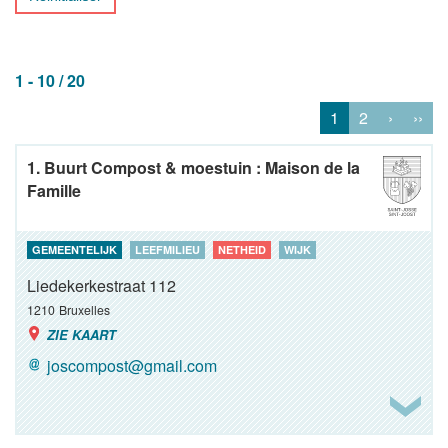
1 - 10 / 20
1
2
›
››
1. Buurt Compost & moestuin : Maison de la
Famille
GEMEENTELIJK
LEEFMILIEU
NETHEID
WIJK
Liedekerkestraat 112
1210
Bruxelles
ZIE KAART
joscompost@gmail.com