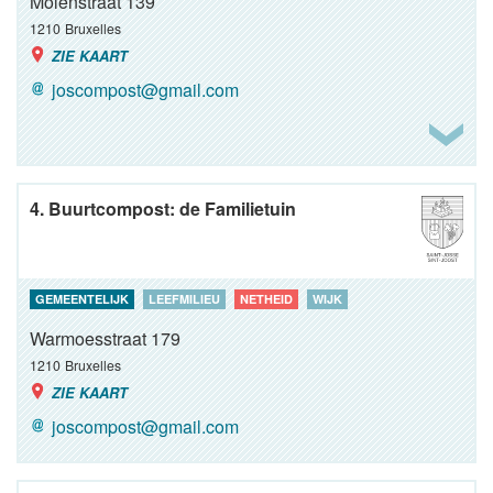
Molenstraat 139
1210
Bruxelles
ZIE KAART
joscompost@gmail.com
4. Buurtcompost: de Familietuin
GEMEENTELIJK
LEEFMILIEU
NETHEID
WIJK
Warmoesstraat 179
1210
Bruxelles
ZIE KAART
joscompost@gmail.com